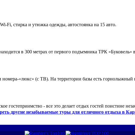
 Wi-Fi, стирка и утюжка одежды, автостоянка на 15 авто.
ходится в 300 метрах от первого подъемника ТРК «Буковель» в
 и номера-«люкс» (с ТВ). На территории базы есть горнолыжный
кое гостеприимство - все это делает отдых гостей поистине нез
реть другие незабываемые туры для отличного отдыха в Кар