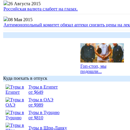
26 Августа 2015
Российская валюта слабеет на глазах.
08 Мая 2015
Антимонопольный комитет обязал аптеки снизить цены на лек
Гоп-стоп, мы
подошли...
Куда поехать в отпуск
Туры в Египет
от $649
Туры в ОАЭ
Подборка
от $989
фотопозитива 1
Туры в Турцию
от $810
Туры в Шри-Ланку