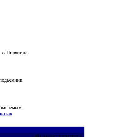
 с. Поляница.
 подъемник.
абываемым.
патах
сайт входит в интернет-