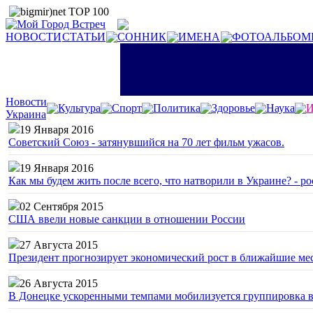
НОВОСТИ
СТАТЬИ
СОННИК
ИМЕНА
ФОТОАЛЬБОМ
Новости
Культура
Спорт
Политика
Здоровье
Наука
И
Украина
19 Января 2016
Советский Союз - затянувшийся на 70 лет фильм ужасов.
19 Января 2016
Как мы будем жить после всего, что натворили в Украине? - р
02 Сентября 2015
США ввели новые санкции в отношении России
27 Августа 2015
Президент прогнозирует экономический рост в ближайшие ме
26 Августа 2015
В Донецке ускоренными темпами мобилизуется группировка 