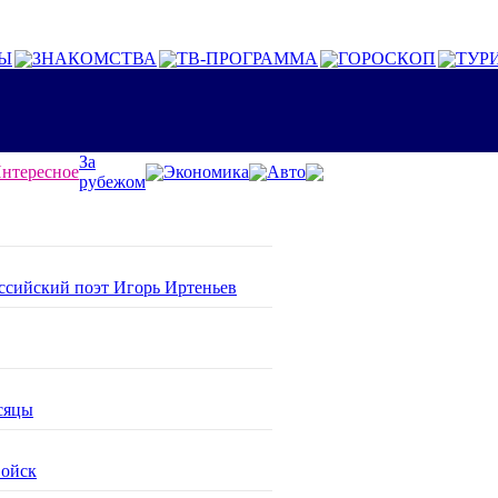
Ы
ЗНАКОМСТВА
ТВ-ПРОГРАММА
ГОРОСКОП
ТУР
За
нтересное
Экономика
Авто
рубежом
оссийский поэт Игорь Иртеньев
сяцы
войск