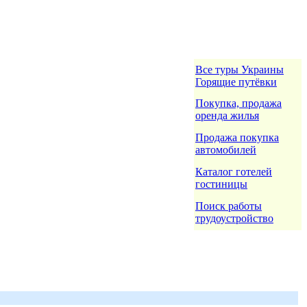
Все туры Украины
Горящие путёвки
Покупка, продажа
оренда жилья
Продажа покупка
автомобилей
Каталог готелей
гостиницы
Поиск работы
трудоустройство