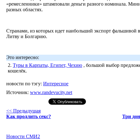
«ремесленники» штамповали деньги разного номинала. Мини
разных областях.
Странами, из которых идет наибольший экспорт фальшивой 
Литву и Болгарию.
Это интересно:
2.
Туры в Карпаты, Египет, Чехию
, большой выбор предложе
кошелёк.
новости по тэгу:
Интересное
Источник:
www.randevucity.net
<< Предыдущая
Как продлить секс?
Три дон
Новости СМИ2