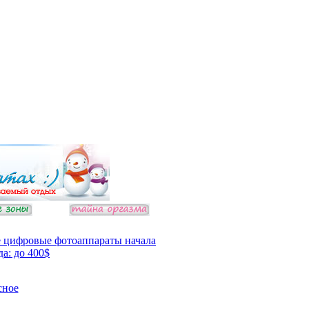
 цифровые фотоаппараты начала
да: до 400$
сное