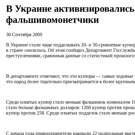
В Украине активизировались
фальшивомонетчики
30 Сентября 2009
В Украине стали чаще подделывать 20- и 50-гривневые купю
в стране снизилось. Об этом сообщил Департамент Госслужб
преступлениями, сравнивая данные со статистикой прошлого
В департаменте отмечают, что эти купюры — самые ходовые 
что народ более тщательно присматривается к более крупным
Среди изъятых купюр стало меньше фальшивок номиналом 10, 
стало больше фальшивых долларов: 1260 купюр против прош
купюр против 258. Среди изъятых подделок стало меньше ро
С начала года правоохранители накрыли 22 подпольные масте