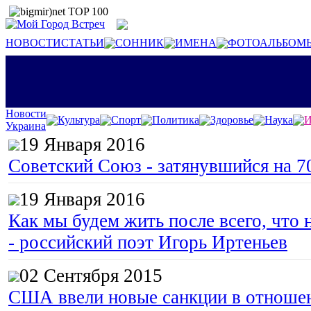
НОВОСТИ
СТАТЬИ
СОННИК
ИМЕНА
ФОТОАЛЬБОМ
Новости
Культура
Спорт
Политика
Здоровье
Наука
И
Украина
19 Января 2016
Советский Союз - затянувшийся на 7
19 Января 2016
Как мы будем жить после всего, что 
- российский поэт Игорь Иртеньев
02 Сентября 2015
США ввели новые санкции в отноше