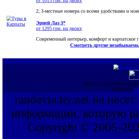
от 1015 грн. на двоих
2, 3-местные номера со всеми удобствами и но
Эрней Лаз 3*
от 1295 грн. на двоих
Современный интерьер, комфорт и карпатское г
Смотреть другие незабываемы
При использовании инфо
ссылка на
ww
randevucity.net не несе
информации, которую ра
Copyright © 2005-202