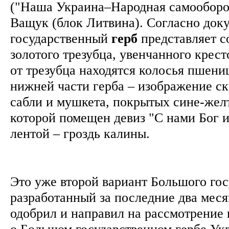
("Наша Украина–Народная самооборо
Ващук (блок Литвина). Согласно док
государственный
герб
представляет с
золотого трезубца, увенчанного крест
от трезубца находятся колосья пшени
нижней части герба – изображение с
сабли и мушкета, покрытых сине-желт
которой помещен девиз "С нами Бог и
лентой – гроздь калины.
Это уже второй вариант Большого гос
разработанный за последние два мес
одобрил и направил на рассмотрение 
о Большом государственном гербе Ук