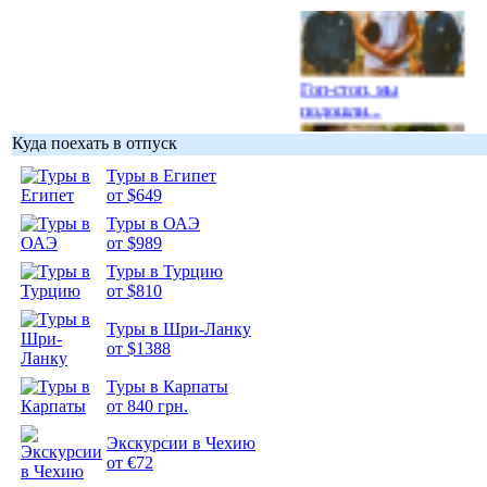
Гоп-стоп, мы
подошли...
Куда поехать в отпуск
Туры в Египет
от $649
Туры в ОАЭ
Подборка
от $989
фотопозитива 1
Туры в Турцию
от $810
Туры в Шри-Ланку
от $1388
Подборка
Туры в Карпаты
фотопозитива 2
от 840 грн.
Экскурсии в Чехию
от €72