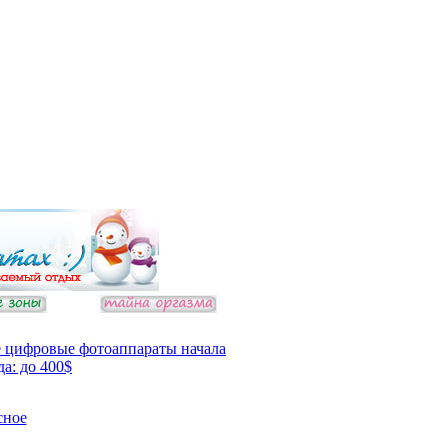
 цифровые фотоаппараты начала
да: до 400$
сное