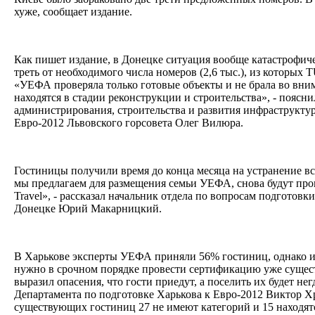
хуже, сообщает издание.
Как пишет издание, в Донецке ситуация вообще катастрофиче
треть от необходимого числа номеров (2,6 тыс.), из которых
«УЕФА проверяла только готовые объекты и не брала во вни
находятся в стадии реконструкции и строительства», - поясн
администрирования, строительства и развития инфраструкту
Евро-2012 Львовского горсовета Олег Вилюра.
Гостиницы получили время до конца месяца на устранение вс
мы предлагаем для размещения семьи УЕФА, снова будут пр
Travel», - рассказал начальник отдела по вопросам подготовк
Донецке Юрий Макарницкий.
В Харькове эксперты УЕФА приняли 56% гостиниц, однако и з
нужно в срочном порядке провести сертификацию уже сущес
выразил опасения, что гости приедут, а поселить их будет негд
Департамента по подготовке Харькова к Евро-2012 Виктор Хр
существующих гостиниц 27 не имеют категорий и 15 находятс