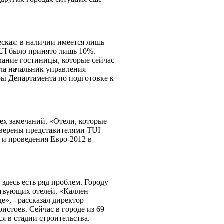
ская: в наличии имеется лишь
 TUI было принято лишь 10%.
мание гостиницы, которые сейчас
ила начальник управления
ры Департамента по подготовке к
ех замечаний. «Отели, которые
оверены представителями TUI
и и проведения Евро-2012 в
десь есть ряд проблем. Городу
твующих отелей. «Каллен
е», - рассказал директор
истоев. Сейчас в городе из 69
я в стадии строительства.