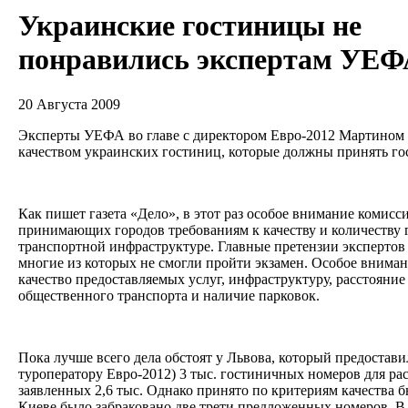
Украинские гостиницы не
понравились экспертам УЕФ
20 Августа 2009
Эксперты УЕФА во главе с директором Евро-2012 Мартином
качеством украинских гостиниц, которые должны принять го
Как пишет газета «Дело», в этот раз особое внимание комисс
принимающих городов требованиям к качеству и количеству 
транспортной инфраструктуре. Главные претензии эксперто
многие из которых не смогли пройти экзамен. Особое внима
качество предоставляемых услуг, инфраструктуру, расстояние
общественного транспорта и наличие парковок.
Пока лучше всего дела обстоят у Львова, который предоста
туроператору Евро-2012) 3 тыс. гостиничных номеров для р
заявленных 2,6 тыс. Однако принято по критериям качества 
Киеве было забраковано две трети предложенных номеров. В