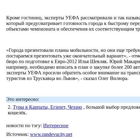
Кроме гостиниц, эксперты УЕФА рассматривали и так назыв
который предусматривает готовность города к быстрому пе
объектами чемпионата и обеспечения их соответствующим т
«Города презентовали планы мобильности, но они еще требу
постараемся презентовать уже окончательный вариант», - о
бюро по подготовке к Евро-2012 Илья Шевляк. Юрий Макарниц
например, необходимо вписать в план о закупке более 200 ав
эксперты УЕФА просили обратить особое внимание на тран
туристов из Трускавца во Львов», - сказал Олег Вилюра.
Это интересно:
2.
Туры в Карпаты, Египет, Чехию
, большой выбор предложе
кошелёк.
новости по тэгу:
Интересное
Источник:
www.randevucity.net