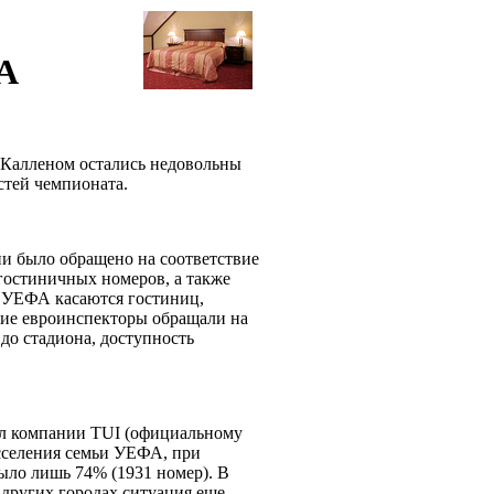
А
 Калленом остались недовольны
стей чемпионата.
ии было обращено на соответствие
гостиничных номеров, а также
в УЕФА касаются гостиниц,
ние евроинспекторы обращали на
 до стадиона, доступность
вил компании TUI (официальному
асселения семьи УЕФА, при
было лишь 74% (1931 номер). В
 других городах ситуация еще