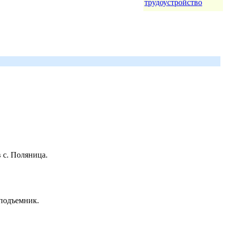
трудоустройство
 с. Поляница.
 подъемник.