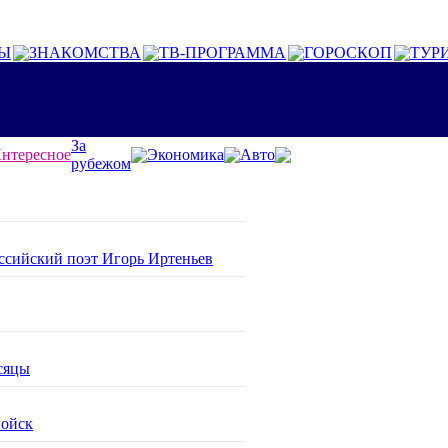
Ы
ЗНАКОМСТВА
ТВ-ПРОГРАММА
ГОРОСКОП
ТУР
За
нтересное
Экономика
Авто
рубежом
оссийский поэт Игорь Иртеньев
сяцы
войск