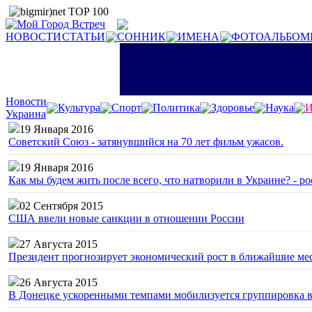
НОВОСТИ
СТАТЬИ
СОННИК
ИМЕНА
ФОТОАЛЬБОМ
Новости
Культура
Спорт
Политика
Здоровье
Наука
И
Украина
19 Января 2016
Советский Союз - затянувшийся на 70 лет фильм ужасов.
19 Января 2016
Как мы будем жить после всего, что натворили в Украине? - р
02 Сентября 2015
США ввели новые санкции в отношении России
27 Августа 2015
Президент прогнозирует экономический рост в ближайшие ме
26 Августа 2015
В Донецке ускоренными темпами мобилизуется группировка 