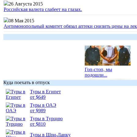
26 Августа 2015
Российская валюта слабеет на глазах.
08 Мая 2015
Антимонопольный комитет обязал аптеки снизить цены на лек
Гоп-стоп, мы
подошли...
Куда поехать в отпуск
Туры в Египет
от $649
Туры в ОАЭ
Подборка
от $989
фотопозитива 1
Туры в Турцию
от $810
Туры в Шри-Ланку