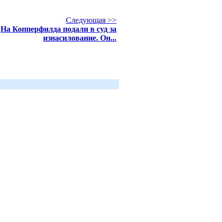
Следующая >>
На Копперфилда подали в суд за
изнасилование. Он...