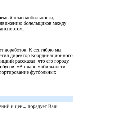
аемый план мобильности,
редвижению болельщиков между
ранспортом.
ют доработок. К сентябрю мы
тметил директор Координационного
кий рассказал, что его городу,
тобусов. «В плане мобильности
спортирование футбольных
ний и цен... порадует Ваш