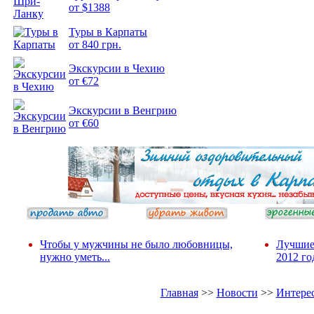
от $1388
Туры в Карпаты
Подборка
от 840 грн.
фотопозитива 2
Экскурсии в Чехию
от €72
Экскурсии в Венгрию
от €60
Чтобы у мужчины не было любовницы,
Лучшие
нужно уметь...
2012 го
Главная
>>
Новости
>>
Интере