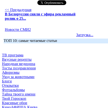
<< Предыдущая
В Белоруссии сняли с эфира рекламный
ролик о 25...
Новости СМИ2
Загрузка...
ТОП 10: самые читаемые статьи
ТВ програма
Вкусные рецепты
Народная медицина
Тосты поздравления
Афоризмы
Уход за животными
Блоги
Открытки
Фотоальбомы
Тайна твоего имени
Твой Гороскоп
Красивые обои
КиноАФИША Киева