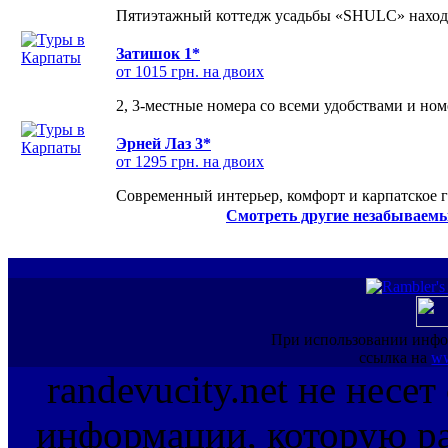
Пятиэтажный коттедж усадьбы «SHULC» находит
Затишок 1*
от 1015 грн. на двоих
2, 3-местные номера со всеми удобствами и но
Эрней Лаз 3*
от 1295 грн. на двоих
Современный интерьер, комфорт и карпатское г
Смотреть другие незабываемы
При использовании инфо
ссылка на
ww
randevucity.net не несе
информации, которую ра