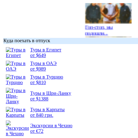
Гоп-стоп, мы
подошли...
Куда поехать в отпуск
Туры в Египет
от $649
Туры в ОАЭ
Подборка
от $989
фотопозитива 1
Туры в Турцию
от $810
Туры в Шри-Ланку
от $1388
Туры в Карпаты
Подборка
от 840 грн.
фотопозитива 2
Экскурсии в Чехию
от €72