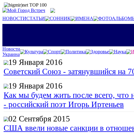
НОВОСТИ
СТАТЬИ
СОННИК
ИМЕНА
ФОТОАЛЬБОМ
Новости
Культура
Спорт
Политика
Здоровье
Наука
И
Украина
19 Января 2016
Советский Союз - затянувшийся на 7
19 Января 2016
Как мы будем жить после всего, что 
- российский поэт Игорь Иртеньев
02 Сентября 2015
США ввели новые санкции в отноше