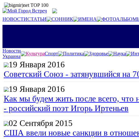
НОВОСТИ
СТАТЬИ
СОННИК
ИМЕНА
ФОТОАЛЬБОМ
Новости
Культура
Спорт
Политика
Здоровье
Наука
Инт
Украина
19 Января 2016
Советский Союз - затянувшийся на 7
19 Января 2016
Как мы будем жить после всего, что 
- российский поэт Игорь Иртеньев
02 Сентября 2015
США ввели новые санкции в отноше