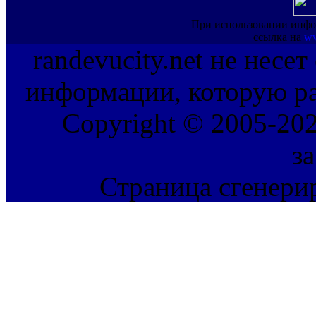
При использовании инфо
ссылка на
ww
randevucity.net не несе
информации, которую ра
Copyright © 2005-202
з
Страница сгенерир