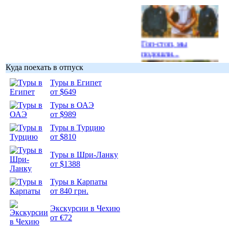
Гоп-стоп, мы
подошли...
Куда поехать в отпуск
Туры в Египет
от $649
Туры в ОАЭ
Подборка
от $989
фотопозитива 1
Туры в Турцию
от $810
Туры в Шри-Ланку
от $1388
Подборка
Туры в Карпаты
фотопозитива 2
от 840 грн.
Экскурсии в Чехию
от €72