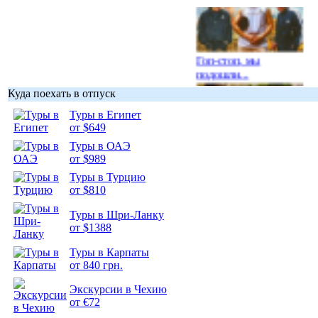
Гоп-стоп, мы
подошли...
Куда поехать в отпуск
Туры в Египет
от $649
Туры в ОАЭ
Подборка
от $989
фотопозитива 1
Туры в Турцию
от $810
Туры в Шри-Ланку
от $1388
Подборка
Туры в Карпаты
фотопозитива 2
от 840 грн.
Экскурсии в Чехию
от €72