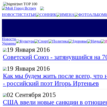
НОВОСТИ
СТАТЬИ
СОННИК
ИМЕНА
ФОТОАЛЬБОМ
Новости
Культура
Спорт
Политика
Здоровье
Наука
И
Украина
19 Января 2016
Советский Союз - затянувшийся на 7
19 Января 2016
Как мы будем жить после всего, что 
- российский поэт Игорь Иртеньев
02 Сентября 2015
США ввели новые санкции в отноше