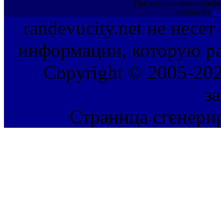
При использовании инфо
ссылка на
ww
randevucity.net не несе
информации, которую ра
Copyright © 2005-202
з
Страница сгенерир