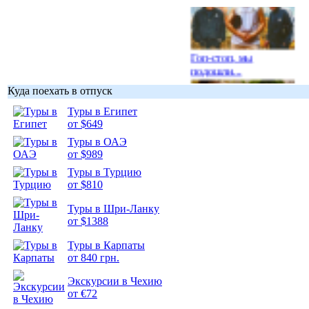
Гоп-стоп, мы
подошли...
Куда поехать в отпуск
Туры в Египет
от $649
Туры в ОАЭ
Подборка
от $989
фотопозитива 1
Туры в Турцию
от $810
Туры в Шри-Ланку
от $1388
Подборка
Туры в Карпаты
фотопозитива 2
от 840 грн.
Экскурсии в Чехию
от €72