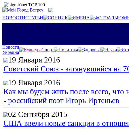
НОВОСТИ
СТАТЬИ
СОННИК
ИМЕНА
ФОТОАЛЬБОМ
Новости
Культура
Спорт
Политика
Здоровье
Наука
Инт
Украина
19 Января 2016
Советский Союз - затянувшийся на 7
19 Января 2016
Как мы будем жить после всего, что 
- российский поэт Игорь Иртеньев
02 Сентября 2015
США ввели новые санкции в отноше