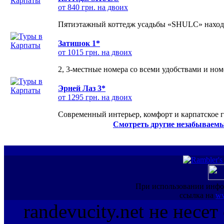
от 840 грн. на двоих
Пятиэтажный коттедж усадьбы «SHULC» находит
Затишок 1*
от 1015 грн. на двоих
2, 3-местные номера со всеми удобствами и но
Эрней Лаз 3*
от 1295 грн. на двоих
Современный интерьер, комфорт и карпатское г
Смотреть другие незабываемы
При использовании инфо
ссылка на
ww
randevucity.net не несе