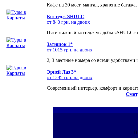
Кафе на 30 мест, мангал, хранение багажа,
Коттедж SHULC
от 840 грн. на двоих
Пятиэтажный коттедж усадьбы «SHULC» на
Затишок 1*
от 1015 грн. на двоих
2, 3-местные номера со всеми удобствами
Эрней Лаз 3*
от 1295 грн. на двоих
Современный интерьер, комфорт и карпатс
Смот
П