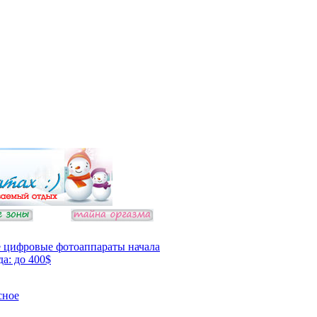
 цифровые фотоаппараты начала
да: до 400$
сное