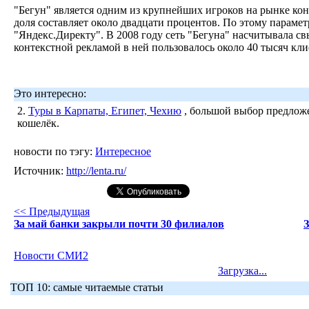
"Бегун" является одним из крупнейших игроков на рынке кон
доля составляет около двадцати процентов. По этому парамет
"Яндекс.Директу". В 2008 году сеть "Бегуна" насчитывала с
контекстной рекламой в ней пользовалось около 40 тысяч кл
Это интересно:
2.
Туры в Карпаты, Египет, Чехию
, большой выбор предложе
кошелёк.
новости по тэгу:
Интересное
Источник:
http://lenta.ru/
<< Предыдущая
За май банки закрыли почти 30 филиалов
З
Новости СМИ2
Загрузка...
ТОП 10: самые читаемые статьи