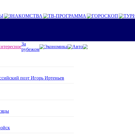
Ы
ЗНАКОМСТВА
ТВ-ПРОГРАММА
ГОРОСКОП
ТУР
За
нтересное
Экономика
Авто
рубежом
оссийский поэт Игорь Иртеньев
сяцы
войск