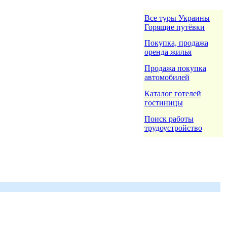
Все туры Украины
Горящие путёвки
Покупка, продажа
оренда жилья
Продажа покупка
автомобилей
Каталог готелей
гостиницы
Поиск работы
трудоустройство