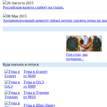
26 Августа 2015
Российская валюта слабеет на глазах.
08 Мая 2015
Антимонопольный комитет обязал аптеки снизить цены на лек
Гоп-стоп, мы
подошли...
Куда поехать в отпуск
Туры в Египет
от $649
Туры в ОАЭ
Подборка
от $989
фотопозитива 1
Туры в Турцию
от $810
Туры в Шри-Ланку