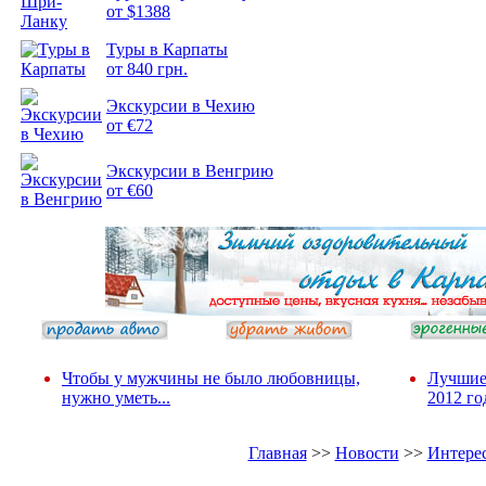
от $1388
Туры в Карпаты
Подборка
от 840 грн.
фотопозитива 2
Экскурсии в Чехию
от €72
Экскурсии в Венгрию
от €60
Чтобы у мужчины не было любовницы,
Лучшие
нужно уметь...
2012 го
Главная
>>
Новости
>>
Интере