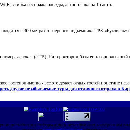
 Wi-Fi, стирка и утюжка одежды, автостоянка на 15 авто.
ходится в 300 метрах от первого подъемника ТРК «Буковель» в
 и номера-«люкс» (с ТВ). На территории базы есть горнолыжный
кое гостеприимство - все это делает отдых гостей поистине нез
реть другие незабываемые туры для отличного отдыха в Кар
ри использовании информации в печатном или электронном ви
ссылка на
www.randevucity.net
обязательна