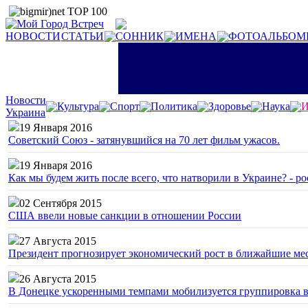
НОВОСТИ
СТАТЬИ
СОННИК
ИМЕНА
ФОТОАЛЬБОМ
Новости
Культура
Спорт
Политика
Здоровье
Наука
И
Украина
19 Января 2016
Советский Союз - затянувшийся на 70 лет фильм ужасов.
19 Января 2016
Как мы будем жить после всего, что натворили в Украине? - р
02 Сентября 2015
США ввели новые санкции в отношении России
27 Августа 2015
Президент прогнозирует экономический рост в ближайшие ме
26 Августа 2015
В Донецке ускоренными темпами мобилизуется группировка 