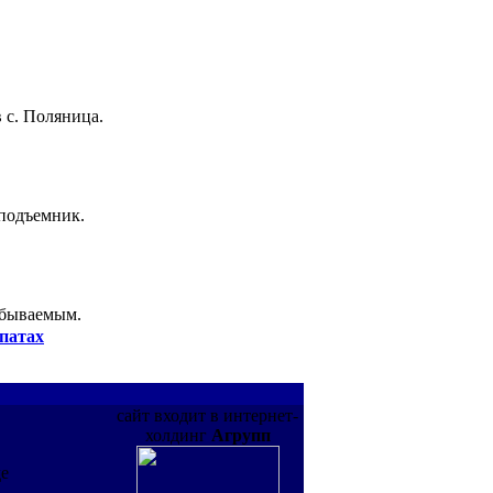
 с. Поляница.
 подъемник.
абываемым.
патах
сайт входит в интернет-
холдинг
Агрупп
де