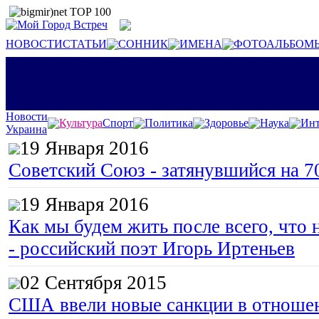
НОВОСТИ
СТАТЬИ
СОННИК
ИМЕНА
ФОТОАЛЬБОМ
Новости
Культура
Спорт
Политика
Здоровье
Наука
Инт
Украина
19 Января 2016
Советский Союз - затянувшийся на 7
19 Января 2016
Как мы будем жить после всего, что 
- российский поэт Игорь Иртеньев
02 Сентября 2015
США ввели новые санкции в отноше