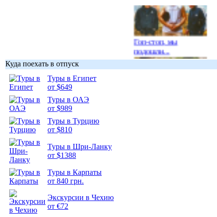
Гоп-стоп, мы
подошли...
Куда поехать в отпуск
Туры в Египет
от $649
Туры в ОАЭ
Подборка
от $989
фотопозитива 1
Туры в Турцию
от $810
Туры в Шри-Ланку
от $1388
Подборка
Туры в Карпаты
фотопозитива 2
от 840 грн.
Экскурсии в Чехию
от €72