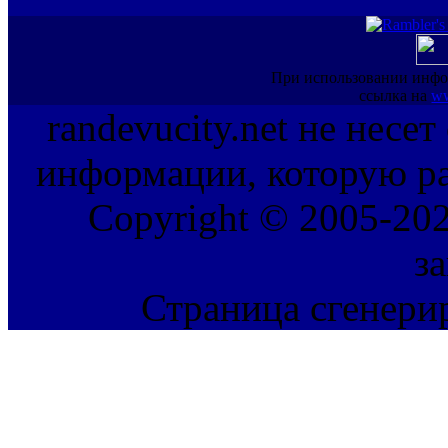
При использовании инфо
ссылка на
ww
randevucity.net не несе
информации, которую ра
Copyright © 2005-202
з
Страница сгенерир