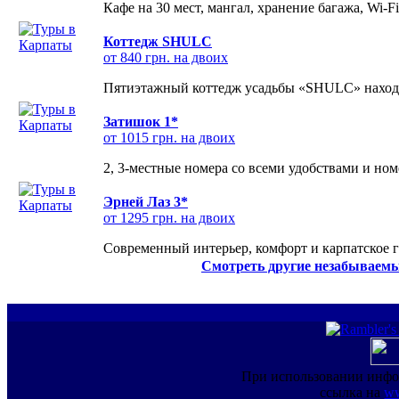
Кафе на 30 мест, мангал, хранение багажа, Wi-F
Коттедж SHULC
от 840 грн. на двоих
Пятиэтажный коттедж усадьбы «SHULC» находит
Затишок 1*
от 1015 грн. на двоих
2, 3-местные номера со всеми удобствами и но
Эрней Лаз 3*
от 1295 грн. на двоих
Современный интерьер, комфорт и карпатское г
Смотреть другие незабываемы
При использовании инфо
ссылка на
ww