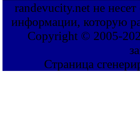
randevucity.net не несе
информации, которую ра
Copyright © 2005-202
з
Страница сгенерир