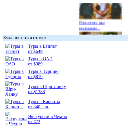
Гоп-стоп, мы
подошли...
Куда поехать в отпуск
Туры в Египет
от $649
Туры в ОАЭ
Подборка
от $989
фотопозитива 1
Туры в Турцию
от $810
Туры в Шри-Ланку
от $1388
Подборка
Туры в Карпаты
фотопозитива 2
от 840 грн.
Экскурсии в Чехию
от €72