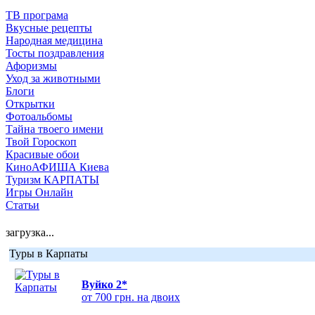
ТВ програма
Вкусные рецепты
Народная медицина
Тосты поздравления
Афоризмы
Уход за животными
Блоги
Открытки
Фотоальбомы
Тайна твоего имени
Твой Гороскоп
Красивые обои
КиноАФИША Киева
Туризм КАРПАТЫ
Игры Онлайн
Статьи
загрузка...
Туры в Карпаты
Вуйко 2*
от 700 грн. на двоих