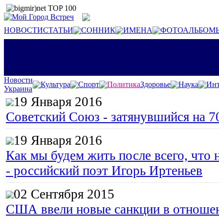
НОВОСТИ
СТАТЬИ
СОННИК
ИМЕНА
ФОТОАЛЬБОМ
Новости
Культура
Спорт
Политика
Здоровье
Наука
Инт
Украина
19 Января 2016
Советский Союз - затянувшийся на 7
19 Января 2016
Как мы будем жить после всего, что 
- российский поэт Игорь Иртеньев
02 Сентября 2015
США ввели новые санкции в отноше