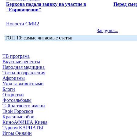
Беркова подала заявку на участие в
Перед сме
"Евровидении"
Новости СМИ2
Загрузка...
ТОП 10: самые читаемые статьи
ТВ програма
Вкусные рецепты
Народная медицина
Тосты поздравления
Афоризмы
Уход за животными
Блоги
Открытки
Фотоальбомы
Тайна твоего имени
Твой Гороскоп
Красивые обои
КиноАФИША Киева
Туризм КАРПАТЫ
Игры Онлайн