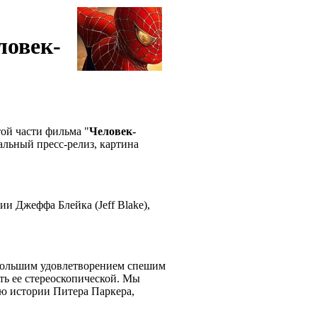
ловек-
той части фильма "
Человек-
альный пресс-релиз, картина
и Джеффа Блейка (Jeff Blake),
с большим удовлетворением спешим
ть ее стереоскопической. Мы
ию истории Питера Паркера,