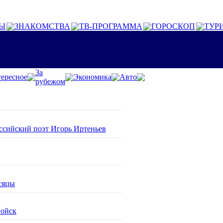
Ы
ЗНАКОМСТВА
ТВ-ПРОГРАММА
ГОРОСКОП
ТУР
За
ересное
Экономика
Авто
рубежом
оссийский поэт Игорь Иртеньев
сяцы
войск