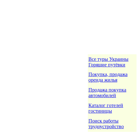
Все туры Украины
Горящие путёвки
Покупка, продажа
оренда жилья
Продажа покупка
автомобилей
Каталог готелей
гостиницы
Поиск работы
трудоустройство