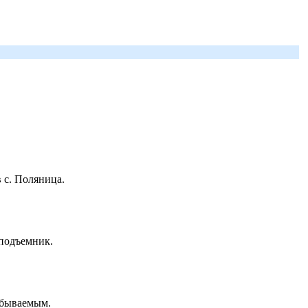
 с. Поляница.
 подъемник.
абываемым.