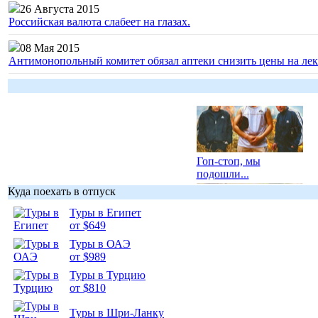
26 Августа 2015
Российская валюта слабеет на глазах.
08 Мая 2015
Антимонопольный комитет обязал аптеки снизить цены на лек
Гоп-стоп, мы
подошли...
Куда поехать в отпуск
Туры в Египет
от $649
Туры в ОАЭ
Подборка
от $989
фотопозитива 1
Туры в Турцию
от $810
Туры в Шри-Ланку