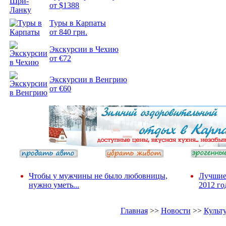
от $1388
Туры в Карпаты
Подборка
от 840 грн.
фотопозитива 2
Экскурсии в Чехию
от €72
Экскурсии в Венгрию
от €60
Чтобы у мужчины не было любовницы,
Лучшие
нужно уметь...
2012 го
Главная
>>
Новости
>>
Культ