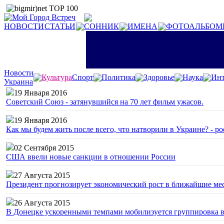
НОВОСТИ
СТАТЬИ
СОННИК
ИМЕНА
ФОТОАЛЬБОМ
Новости
Культура
Спорт
Политика
Здоровье
Наука
Инт
Украина
19 Января 2016
Советский Союз - затянувшийся на 70 лет фильм ужасов.
19 Января 2016
Как мы будем жить после всего, что натворили в Украине? - р
02 Сентября 2015
США ввели новые санкции в отношении России
27 Августа 2015
Президент прогнозирует экономический рост в ближайшие ме
26 Августа 2015
В Донецке ускоренными темпами мобилизуется группировка 