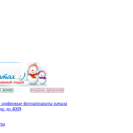
 цифровые фотоаппараты начала
да: до 400$
ура