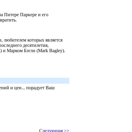
на Питере Паркере и его
твратить.
в, любителем которых является
последнего десятилетия,
) и Марком Бэгли (Mark Bagley).
ний и цен... порадует Ваш
Следующая >>