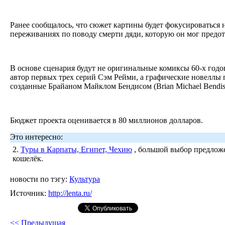
Ранее сообщалось, что сюжет картины будет фокусироваться 
переживаниях по поводу смерти дяди, которую он мог предо
В основе сценария будут не оригинальные комиксы 60-х годо
автор первых трех серий Сэм Рейми, а графические новеллы 
созданные Брайаном Майклом Бендисом (Brian Michael Bendis
Бюджет проекта оценивается в 80 миллионов долларов.
Это интересно:
2.
Туры в Карпаты, Египет, Чехию
, большой выбор предложе
кошелёк.
новости по тэгу:
Культура
Источник:
http://lenta.ru/
<< Предыдущая