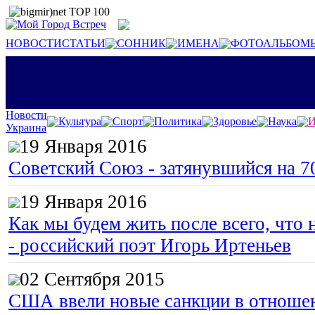
НОВОСТИ
СТАТЬИ
СОННИК
ИМЕНА
ФОТОАЛЬБОМ
Новости
Культура
Спорт
Политика
Здоровье
Наука
И
Украина
19 Января 2016
Советский Союз - затянувшийся на 7
19 Января 2016
Как мы будем жить после всего, что 
- российский поэт Игорь Иртеньев
02 Сентября 2015
США ввели новые санкции в отноше