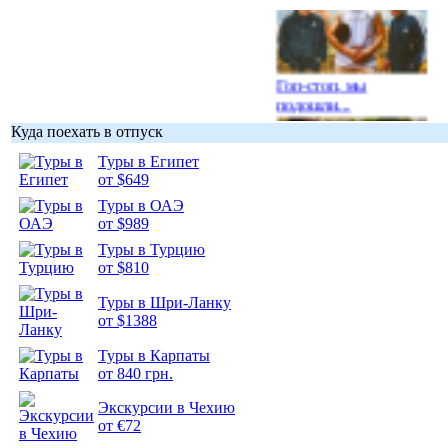
Гоп-стоп, мы
подошли...
Куда поехать в отпуск
Туры в Египет
от $649
Туры в ОАЭ
Подборка
от $989
фотопозитива 1
Туры в Турцию
от $810
Туры в Шри-Ланку
от $1388
Подборка
Туры в Карпаты
фотопозитива 2
от 840 грн.
Экскурсии в Чехию
от €72