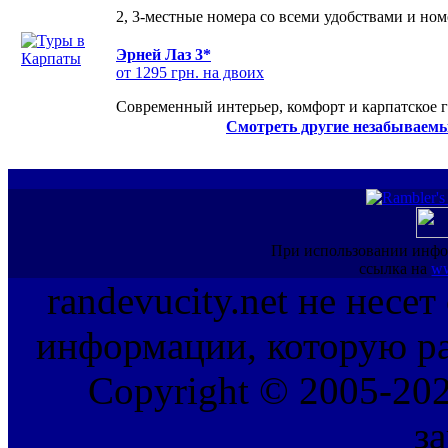
2, 3-местные номера со всеми удобствами и но
Эрней Лаз 3*
от 1295 грн. на двоих
Современный интерьер, комфорт и карпатское г
Смотреть другие незабываемы
При использовании инфо
ссылка на
ww
randevucity.net не несе
информации, которую ра
Copyright © 2005-202
з