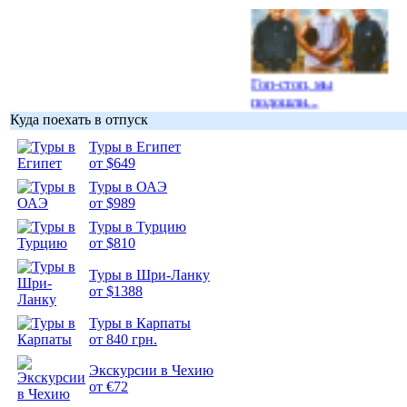
Гоп-стоп, мы
подошли...
Куда поехать в отпуск
Туры в Египет
от $649
Туры в ОАЭ
от $989
Подборка
фотопозитива 1
Туры в Турцию
от $810
Туры в Шри-Ланку
от $1388
Туры в Карпаты
Подборка
от 840 грн.
фотопозитива 2
Экскурсии в Чехию
от €72