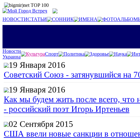
НОВОСТИ
СТАТЬИ
СОННИК
ИМЕНА
ФОТОАЛЬБОМ
Новости
Культура
Спорт
Политика
Здоровье
Наука
Инт
Украина
19 Января 2016
Советский Союз - затянувшийся на 7
19 Января 2016
Как мы будем жить после всего, что 
- российский поэт Игорь Иртеньев
02 Сентября 2015
США ввели новые санкции в отноше