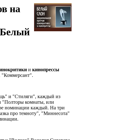
ов на
"Белый
инокритики
и
кинопрессы
та "Коммерсант".
ь" и "Стиляги", каждый из
 и "Полторы комнаты, или
ре номинации каждый. На три
азка про темноту", "Миннесота"
оминации.