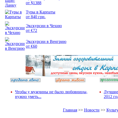
от $1388
Туры в Карпаты
Подборка
от 840 грн.
фотопозитива 2
Экскурсии в Чехию
от €72
Экскурсии в Венгрию
от €60
Чтобы у мужчины не было любовницы,
Лучшие
нужно уметь...
2012 го
Главная
>>
Новости
>>
Культ