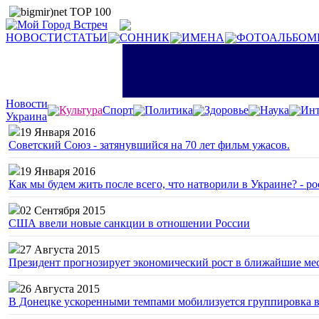
НОВОСТИ
СТАТЬИ
СОННИК
ИМЕНА
ФОТОАЛЬБОМ
Новости
Культура
Спорт
Политика
Здоровье
Наука
Инт
Украина
19 Января 2016
Советский Союз - затянувшийся на 70 лет фильм ужасов.
19 Января 2016
Как мы будем жить после всего, что натворили в Украине? - р
02 Сентября 2015
США ввели новые санкции в отношении России
27 Августа 2015
Президент прогнозирует экономический рост в ближайшие ме
26 Августа 2015
В Донецке ускоренными темпами мобилизуется группировка 