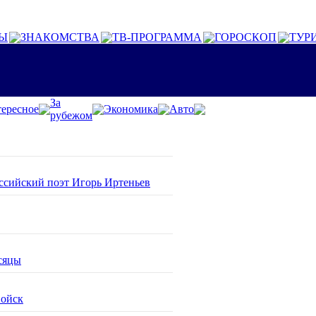
Ы
ЗНАКОМСТВА
ТВ-ПРОГРАММА
ГОРОСКОП
ТУР
За
ересное
Экономика
Авто
рубежом
оссийский поэт Игорь Иртеньев
сяцы
войск