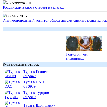
26 Августа 2015
Российская валюта слабеет на глазах.
08 Мая 2015
Антимонопольный комитет обязал аптеки снизить цены на лек
Гоп-стоп, мы
подошли...
Куда поехать в отпуск
Туры в Египет
от $649
Туры в ОАЭ
Подборка
от $989
фотопозитива 1
Туры в Турцию
от $810
Туры в Шри-Ланку