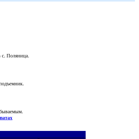
 с. Поляница.
 подъемник.
абываемым.
патах