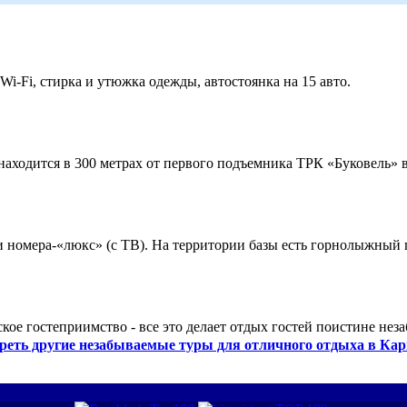
 Wi-Fi, стирка и утюжка одежды, автостоянка на 15 авто.
ходится в 300 метрах от первого подъемника ТРК «Буковель» в
 и номера-«люкс» (с ТВ). На территории базы есть горнолыжный
кое гостеприимство - все это делает отдых гостей поистине нез
реть другие незабываемые туры для отличного отдыха в Кар