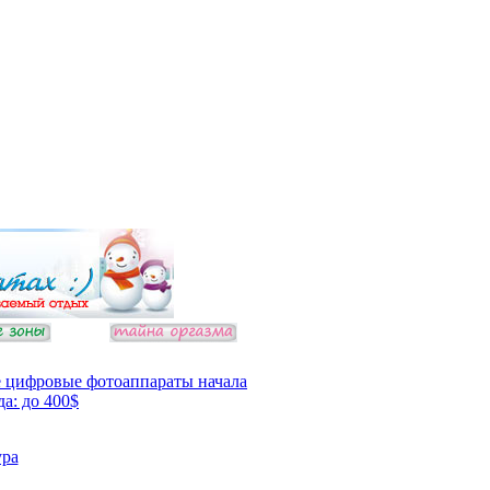
 цифровые фотоаппараты начала
да: до 400$
ура