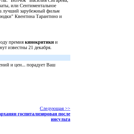
ты: "Волчок" Василия Сигарева,
аты, или Сентиментальное
а лучший зарубежный фильм
блюдки" Квентина Тарантино и
оду премия
кинокритики
и
нут известны 21 декабря.
ний и цен... порадует Ваш
Следующая >>
рханян госпитализирован после
инсульта