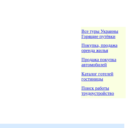
Все туры Украины
Горящие путёвки
Покупка, продажа
оренда жилья
Продажа покупка
автомобилей
Каталог готелей
гостиницы
Поиск работы
трудоустройство