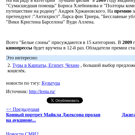
На награду в категории "лучший фильм" в
2009
году выдвину
"Сумасшедшая помощь" Бориса Хлебникова и "Полторы комн
путешествие на родину" Андрея Хржановского. На
премию
з
претендуют :"Антихрист" Ларса фон Триера, "Бесславные у
"Вики Кристина Барселона" Вуди Аллена.
Всего "Белые слоны" присуждаются в 15 категориях. В
2009
г
кинопрессы
будет вручена в 12-й раз. Обладатели премии ста
Это интересно:
2.
Туры в Карпаты, Египет, Чехию
, большой выбор предложе
кошелёк.
новости по тэгу:
Культура
Источник:
http://lenta.ru/
<< Предыдущая
Конный портрет Майкла Джексона продан
Джига
на аукционе...
Новости СМИ2