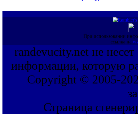
При использовании инфо
ссылка на
ww
randevucity.net не несе
информации, которую ра
Copyright © 2005-202
з
Страница сгенерир