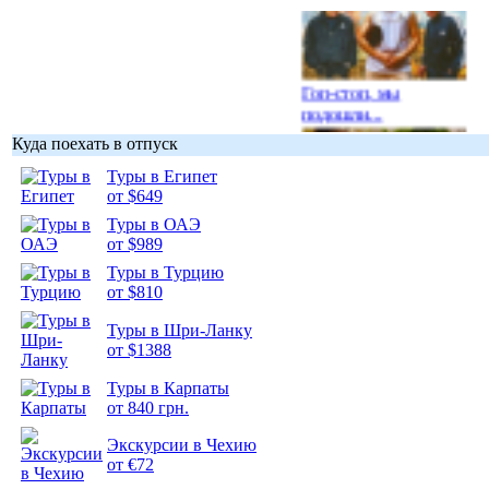
Гоп-стоп, мы
подошли...
Куда поехать в отпуск
Туры в Египет
от $649
Туры в ОАЭ
Подборка
от $989
фотопозитива 1
Туры в Турцию
от $810
Туры в Шри-Ланку
от $1388
Подборка
Туры в Карпаты
фотопозитива 2
от 840 грн.
Экскурсии в Чехию
от €72