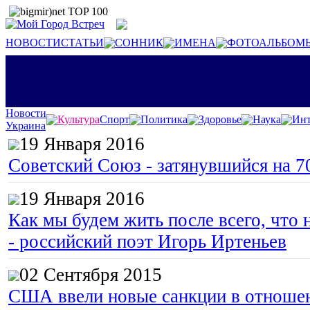
НОВОСТИ
СТАТЬИ
СОННИК
ИМЕНА
ФОТОАЛЬБОМ
Новости
Культура
Спорт
Политика
Здоровье
Наука
Инт
Украина
19 Января 2016
Советский Союз - затянувшийся на 7
19 Января 2016
Как мы будем жить после всего, что 
- российский поэт Игорь Иртеньев
02 Сентября 2015
США ввели новые санкции в отноше