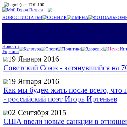
НОВОСТИ
СТАТЬИ
СОННИК
ИМЕНА
ФОТОАЛЬБОМ
Новости
Культура
Спорт
Политика
Здоровье
Наука
Инт
Украина
19 Января 2016
Советский Союз - затянувшийся на 7
19 Января 2016
Как мы будем жить после всего, что 
- российский поэт Игорь Иртеньев
02 Сентября 2015
США ввели новые санкции в отноше