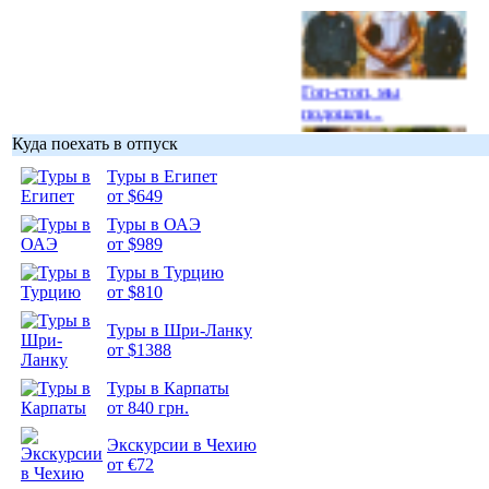
Гоп-стоп, мы
подошли...
Куда поехать в отпуск
Туры в Египет
от $649
Туры в ОАЭ
Подборка
от $989
фотопозитива 1
Туры в Турцию
от $810
Туры в Шри-Ланку
от $1388
Подборка
Туры в Карпаты
фотопозитива 2
от 840 грн.
Экскурсии в Чехию
от €72