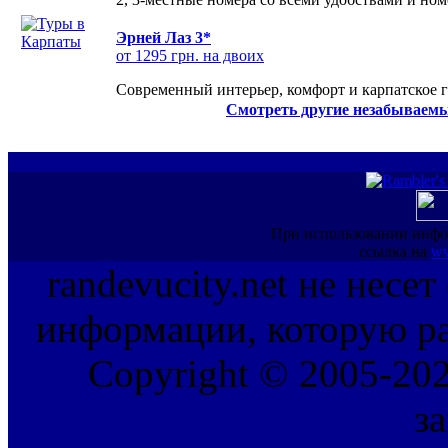
Эрней Лаз 3*
от 1295 грн. на двоих
Современный интерьер, комфорт и карпатское г
Смотреть другие незабываемы
При использовании инфо
ссылка на
ww
randevucity.net не несе
информации, которую ра
Copyright © 2005-202
з