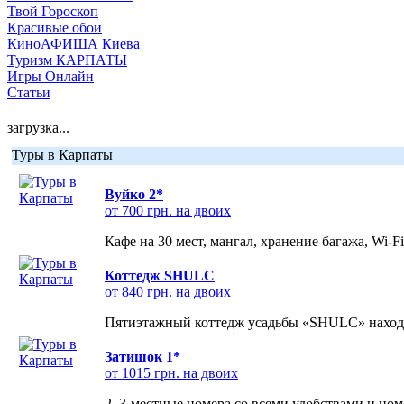
Твой Гороскоп
Красивые обои
КиноАФИША Киева
Туризм КАРПАТЫ
Игры Онлайн
Статьи
загрузка...
Туры в Карпаты
Вуйко 2*
от 700 грн. на двоих
Кафе на 30 мест, мангал, хранение багажа, Wi-F
Коттедж SHULC
от 840 грн. на двоих
Пятиэтажный коттедж усадьбы «SHULC» находит
Затишок 1*
от 1015 грн. на двоих
2, 3-местные номера со всеми удобствами и но