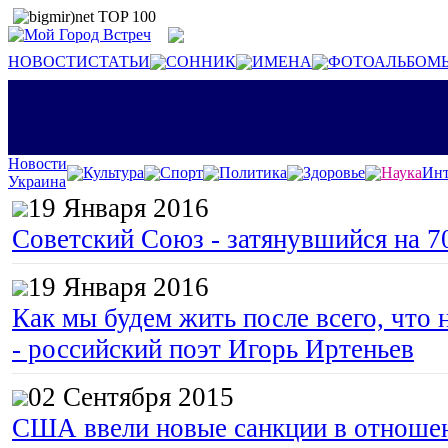
НОВОСТИ
СТАТЬИ
СОННИК
ИМЕНА
ФОТОАЛЬБОМ
Новости
Культура
Спорт
Политика
Здоровье
Наука
Инт
Украина
19 Января 2016
Советский Союз - затянувшийся на 7
19 Января 2016
Как мы будем жить после всего, что 
- российский поэт Игорь Иртеньев
02 Сентября 2015
США ввели новые санкции в отноше