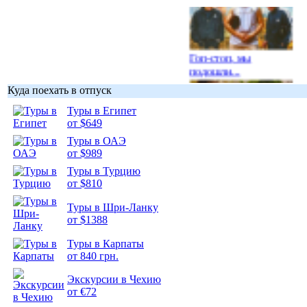
Гоп-стоп, мы
подошли...
Куда поехать в отпуск
Туры в Египет
от $649
Туры в ОАЭ
Подборка
от $989
фотопозитива 1
Туры в Турцию
от $810
Туры в Шри-Ланку
от $1388
Подборка
Туры в Карпаты
фотопозитива 2
от 840 грн.
Экскурсии в Чехию
от €72