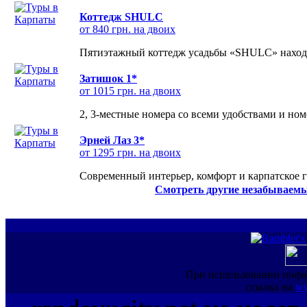
Коттедж SHULC
от 840 грн. на двоих
Пятиэтажный коттедж усадьбы «SHULC» находит
Затишок 1*
от 1015 грн. на двоих
2, 3-местные номера со всеми удобствами и но
Эрней Лаз 3*
от 1295 грн. на двоих
Современный интерьер, комфорт и карпатское г
Смотреть другие незабываемы
При использовании инфо
ссылка на
ww