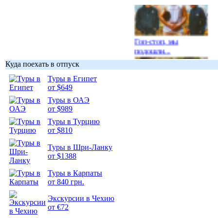
Гоп-стоп, мы
подошли...
Куда поехать в отпуск
Туры в Египет
от $649
Туры в ОАЭ
Подборка
от $989
фотопозитива 1
Туры в Турцию
от $810
Туры в Шри-Ланку
от $1388
Подборка
Туры в Карпаты
фотопозитива 2
от 840 грн.
Экскурсии в Чехию
от €72