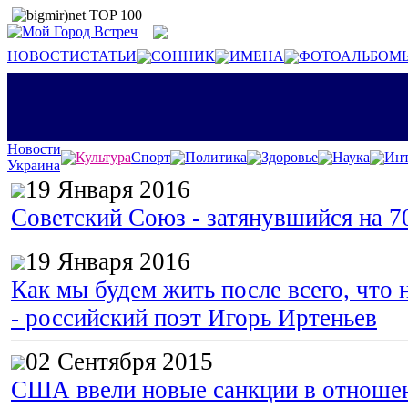
НОВОСТИ
СТАТЬИ
СОННИК
ИМЕНА
ФОТОАЛЬБОМ
Новости
Культура
Спорт
Политика
Здоровье
Наука
Инт
Украина
19 Января 2016
Советский Союз - затянувшийся на 7
19 Января 2016
Как мы будем жить после всего, что 
- российский поэт Игорь Иртеньев
02 Сентября 2015
США ввели новые санкции в отноше