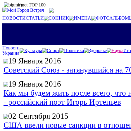
НОВОСТИ
СТАТЬИ
СОННИК
ИМЕНА
ФОТОАЛЬБОМ
Новости
Культура
Спорт
Политика
Здоровье
Наука
Инт
Украина
19 Января 2016
Советский Союз - затянувшийся на 7
19 Января 2016
Как мы будем жить после всего, что 
- российский поэт Игорь Иртеньев
02 Сентября 2015
США ввели новые санкции в отноше