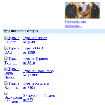
Гоп-стоп, мы
подошли...
Куда поехать в отпуск
Туры в Египет
от $649
Туры в ОАЭ
Подборка
от $989
фотопозитива 1
Туры в Турцию
от $810
Туры в Шри-Ланку
от $1388
Туры в Карпаты
Подборка
от 840 грн.
фотопозитива 2
Экскурсии в Чехию
от €72