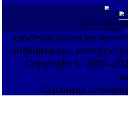
При использовании инфо
ссылка на
ww
randevucity.net не несе
информации, которую ра
Copyright © 2005-202
з
Страница сгенерир