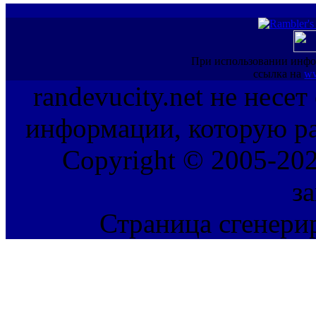
При использовании инфо
ссылка на
ww
randevucity.net не несе
информации, которую ра
Copyright © 2005-202
з
Страница сгенерир