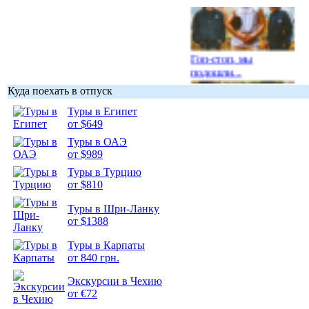
Гоп-стоп, мы
подошли...
Куда поехать в отпуск
Туры в Египет
от $649
Туры в ОАЭ
Подборка
от $989
фотопозитива 1
Туры в Турцию
от $810
Туры в Шри-Ланку
от $1388
Подборка
Туры в Карпаты
фотопозитива 2
от 840 грн.
Экскурсии в Чехию
от €72