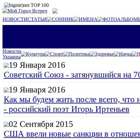
НОВОСТИ
СТАТЬИ
СОННИК
ИМЕНА
ФОТОАЛЬБОМ
Новости
Культура
Спорт
Политика
Здоровье
Наука
И
Украина
19 Января 2016
Советский Союз - затянувшийся на 7
19 Января 2016
Как мы будем жить после всего, что 
- российский поэт Игорь Иртеньев
02 Сентября 2015
США ввели новые санкции в отноше