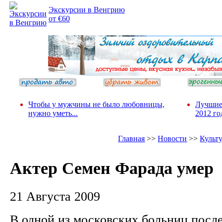
Экскурсии в Венгрию
от €60
Чтобы у мужчины не было любовницы,
Лучшие
нужно уметь...
2012 го
Главная
>>
Новости
>>
Культ
Актер Семен Фарада умер
21 Августа 2009
В одной из московских больниц посл