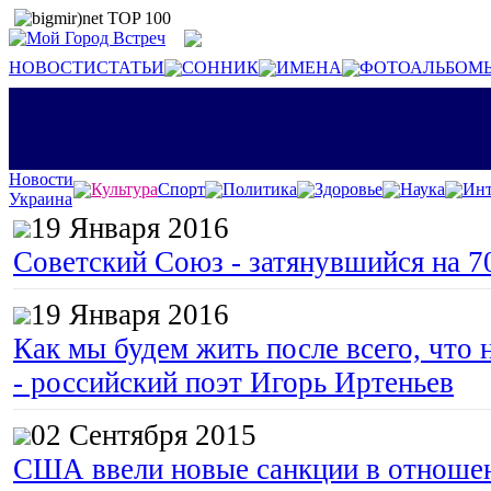
НОВОСТИ
СТАТЬИ
СОННИК
ИМЕНА
ФОТОАЛЬБОМ
Новости
Культура
Спорт
Политика
Здоровье
Наука
Инт
Украина
19 Января 2016
Советский Союз - затянувшийся на 7
19 Января 2016
Как мы будем жить после всего, что 
- российский поэт Игорь Иртеньев
02 Сентября 2015
США ввели новые санкции в отноше