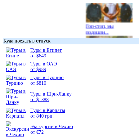
Гоп-стоп, мы
подошли...
Куда поехать в отпуск
Туры в Египет
от $649
Туры в ОАЭ
Подборка
от $989
фотопозитива 1
Туры в Турцию
от $810
Туры в Шри-Ланку
от $1388
Подборка
Туры в Карпаты
фотопозитива 2
от 840 грн.
Экскурсии в Чехию
от €72