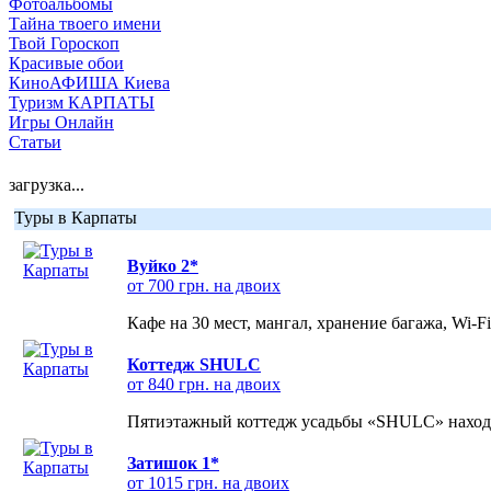
Фотоальбомы
Тайна твоего имени
Твой Гороскоп
Красивые обои
КиноАФИША Киева
Туризм КАРПАТЫ
Игры Онлайн
Статьи
загрузка...
Туры в Карпаты
Вуйко 2*
от 700 грн. на двоих
Кафе на 30 мест, мангал, хранение багажа, Wi-F
Коттедж SHULC
от 840 грн. на двоих
Пятиэтажный коттедж усадьбы «SHULC» находит
Затишок 1*
от 1015 грн. на двоих