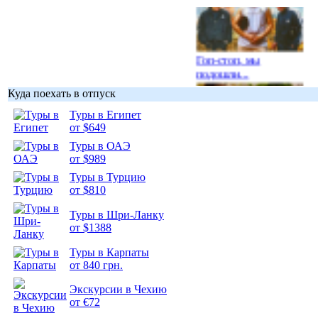
Гоп-стоп, мы
подошли...
Куда поехать в отпуск
Туры в Египет
от $649
Туры в ОАЭ
Подборка
от $989
фотопозитива 1
Туры в Турцию
от $810
Туры в Шри-Ланку
от $1388
Подборка
Туры в Карпаты
фотопозитива 2
от 840 грн.
Экскурсии в Чехию
от €72