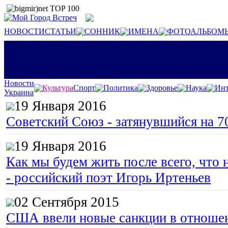
НОВОСТИ
СТАТЬИ
СОННИК
ИМЕНА
ФОТОАЛЬБОМ
Новости
Культура
Спорт
Политика
Здоровье
Наука
Инт
Украина
19 Января 2016
Советский Союз - затянувшийся на 7
19 Января 2016
Как мы будем жить после всего, что 
- российский поэт Игорь Иртеньев
02 Сентября 2015
США ввели новые санкции в отноше