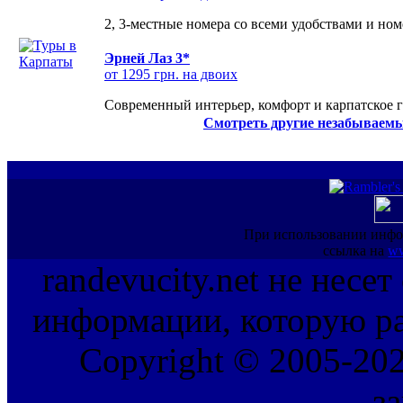
2, 3-местные номера со всеми удобствами и но
Эрней Лаз 3*
от 1295 грн. на двоих
Современный интерьер, комфорт и карпатское г
Смотреть другие незабываемы
При использовании инфо
ссылка на
ww
randevucity.net не несе
информации, которую ра
Copyright © 2005-202
з