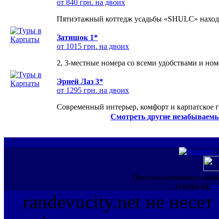
от 840 грн. на двоих
Пятиэтажный коттедж усадьбы «SHULC» находит
Затишок 1*
от 1015 грн. на двоих
2, 3-местные номера со всеми удобствами и но
Эрней Лаз 3*
от 1295 грн. на двоих
Современный интерьер, комфорт и карпатское г
Смотреть другие незабываемы
При использовании инфо
ссылка на
ww
randevucity.net не несе