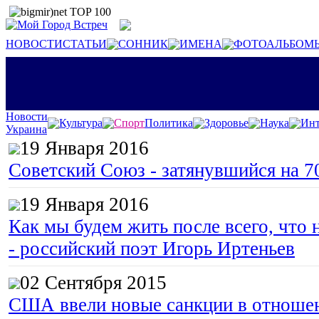
НОВОСТИ
СТАТЬИ
СОННИК
ИМЕНА
ФОТОАЛЬБОМ
Новости
Культура
Спорт
Политика
Здоровье
Наука
Инт
Украина
19 Января 2016
Советский Союз - затянувшийся на 7
19 Января 2016
Как мы будем жить после всего, что 
- российский поэт Игорь Иртеньев
02 Сентября 2015
США ввели новые санкции в отноше