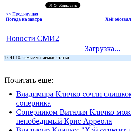
<< Предыдущая
Погода на завтра
Хэй обозва
Новости СМИ2
Загрузка...
ТОП 10: самые читаемые статьи
Почитать еще:
Владимира Кличко сочли слишко
соперника
Соперником Виталия Кличко може
непобедимый Крис Арреола
Владимир Кличко: "Хэй ответит п