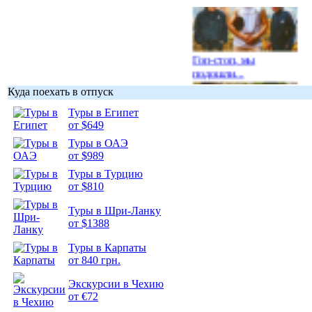
Гоп-стоп, мы
подошли...
Куда поехать в отпуск
Туры в Египет
от $649
Туры в ОАЭ
Подборка
от $989
фотопозитива 1
Туры в Турцию
от $810
Туры в Шри-Ланку
от $1388
Подборка
Туры в Карпаты
фотопозитива 2
от 840 грн.
Экскурсии в Чехию
от €72