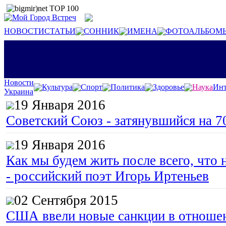
НОВОСТИ
СТАТЬИ
СОННИК
ИМЕНА
ФОТОАЛЬБОМ
Новости
Культура
Спорт
Политика
Здоровье
Наука
Инт
Украина
19 Января 2016
Советский Союз - затянувшийся на 7
19 Января 2016
Как мы будем жить после всего, что 
- российский поэт Игорь Иртеньев
02 Сентября 2015
США ввели новые санкции в отноше