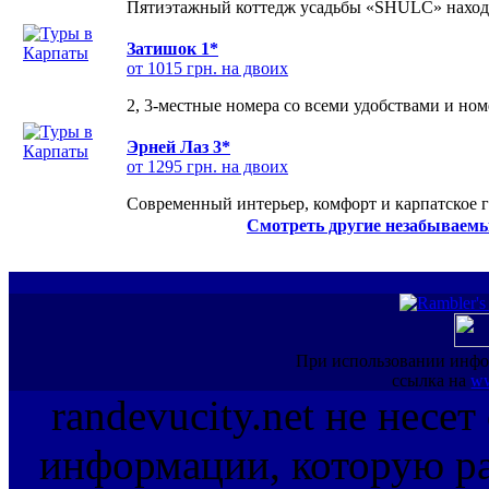
Пятиэтажный коттедж усадьбы «SHULC» находит
Затишок 1*
от 1015 грн. на двоих
2, 3-местные номера со всеми удобствами и но
Эрней Лаз 3*
от 1295 грн. на двоих
Современный интерьер, комфорт и карпатское г
Смотреть другие незабываемы
При использовании инфо
ссылка на
ww
randevucity.net не несе
информации, которую ра