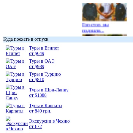
Гоп-стоп, мы
подошли...
Куда поехать в отпуск
Туры в Египет
от $649
Туры в ОАЭ
Подборка
от $989
фотопозитива 1
Туры в Турцию
от $810
Туры в Шри-Ланку
от $1388
Подборка
Туры в Карпаты
фотопозитива 2
от 840 грн.
Экскурсии в Чехию
от €72