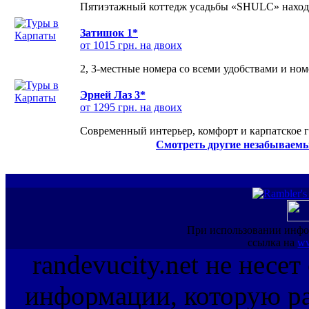
Пятиэтажный коттедж усадьбы «SHULC» находит
Затишок 1*
от 1015 грн. на двоих
2, 3-местные номера со всеми удобствами и но
Эрней Лаз 3*
от 1295 грн. на двоих
Современный интерьер, комфорт и карпатское г
Смотреть другие незабываемы
При использовании инфо
ссылка на
ww
randevucity.net не несе
информации, которую ра