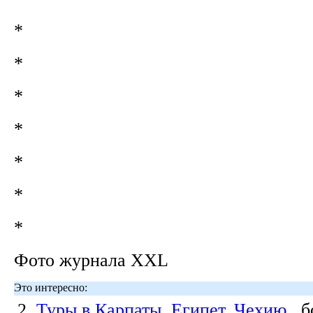
*
*
*
*
*
*
*
Фото журнала XXL
Это интересно:
2.
Туры в Карпаты, Египет, Чехию
, 