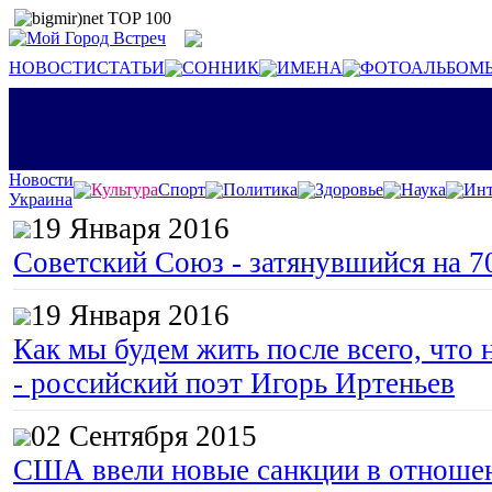
НОВОСТИ
СТАТЬИ
СОННИК
ИМЕНА
ФОТОАЛЬБОМ
Новости
Культура
Спорт
Политика
Здоровье
Наука
Инт
Украина
19 Января 2016
Советский Союз - затянувшийся на 7
19 Января 2016
Как мы будем жить после всего, что 
- российский поэт Игорь Иртеньев
02 Сентября 2015
США ввели новые санкции в отноше