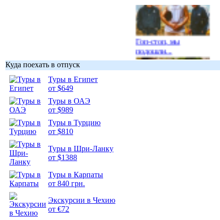
Гоп-стоп, мы
подошли...
Куда поехать в отпуск
Туры в Египет
от $649
Туры в ОАЭ
Подборка
от $989
фотопозитива 1
Туры в Турцию
от $810
Туры в Шри-Ланку
от $1388
Подборка
Туры в Карпаты
фотопозитива 2
от 840 грн.
Экскурсии в Чехию
от €72