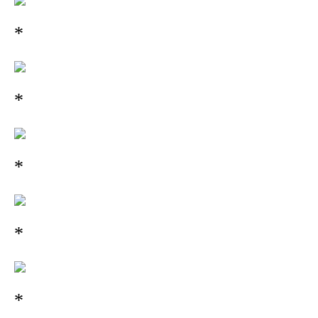
*
*
*
*
*