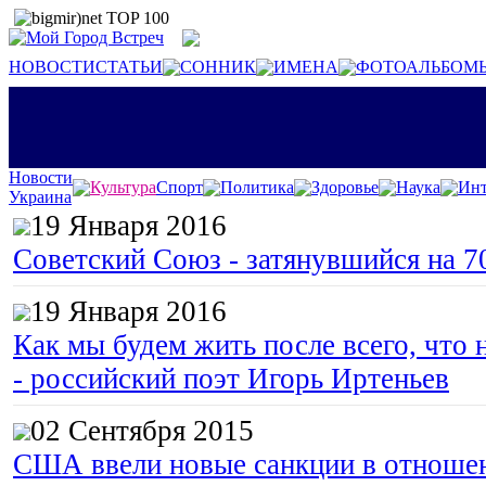
НОВОСТИ
СТАТЬИ
СОННИК
ИМЕНА
ФОТОАЛЬБОМ
Новости
Культура
Спорт
Политика
Здоровье
Наука
Инт
Украина
19 Января 2016
Советский Союз - затянувшийся на 7
19 Января 2016
Как мы будем жить после всего, что 
- российский поэт Игорь Иртеньев
02 Сентября 2015
США ввели новые санкции в отноше