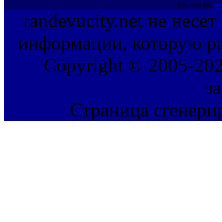
ссылка на
ww
randevucity.net не несе
информации, которую ра
Copyright © 2005-202
з
Страница сгенерир