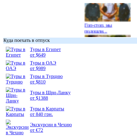
Гоп-стоп, мы
подошли...
Куда поехать в отпуск
Туры в Египет
от $649
Туры в ОАЭ
Подборка
от $989
фотопозитива 1
Туры в Турцию
от $810
Туры в Шри-Ланку
от $1388
Подборка
Туры в Карпаты
фотопозитива 2
от 840 грн.
Экскурсии в Чехию
от €72