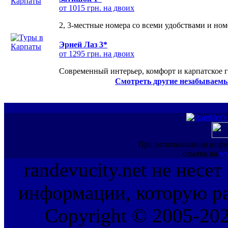
от 1015 грн. на двоих
2, 3-местные номера со всеми удобствами и но
Эрней Лаз 3*
от 1295 грн. на двоих
Современный интерьер, комфорт и карпатское г
Смотреть другие незабываемы
При использовании инфо
ссылка на
ww
randevucity.net не несе
информации, которую ра
Copyright © 2005-202