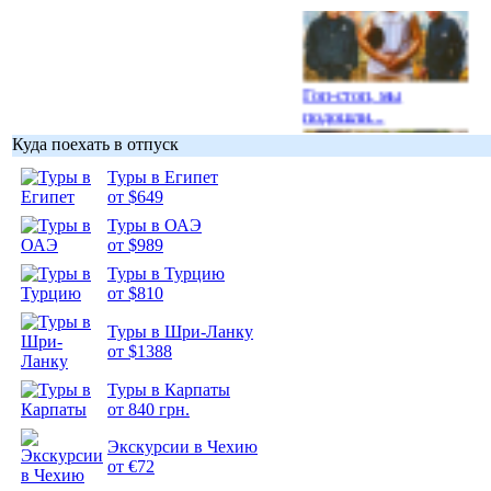
Гоп-стоп, мы
подошли...
Куда поехать в отпуск
Туры в Египет
от $649
Туры в ОАЭ
Подборка
от $989
фотопозитива 1
Туры в Турцию
от $810
Туры в Шри-Ланку
от $1388
Подборка
Туры в Карпаты
фотопозитива 2
от 840 грн.
Экскурсии в Чехию
от €72