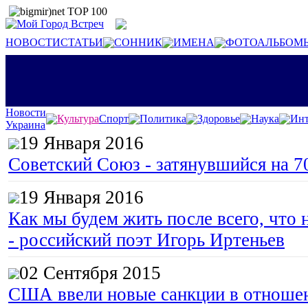
НОВОСТИ
СТАТЬИ
СОННИК
ИМЕНА
ФОТОАЛЬБОМ
Новости
Культура
Спорт
Политика
Здоровье
Наука
Инт
Украина
19 Января 2016
Советский Союз - затянувшийся на 7
19 Января 2016
Как мы будем жить после всего, что 
- российский поэт Игорь Иртеньев
02 Сентября 2015
США ввели новые санкции в отноше