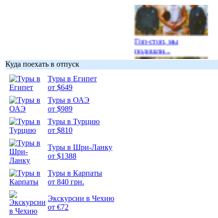
Гоп-стоп, мы
подошли...
Куда поехать в отпуск
Туры в Египет
от $649
Туры в ОАЭ
Подборка
от $989
фотопозитива 1
Туры в Турцию
от $810
Туры в Шри-Ланку
от $1388
Подборка
Туры в Карпаты
фотопозитива 2
от 840 грн.
Экскурсии в Чехию
от €72