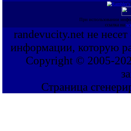
При использовании инфо
ссылка на
ww
randevucity.net не несе
информации, которую ра
Copyright © 2005-202
з
Страница сгенерир