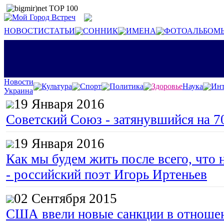
НОВОСТИ
СТАТЬИ
СОННИК
ИМЕНА
ФОТОАЛЬБОМ
Новости
Культура
Спорт
Политика
Здоровье
Наука
Инт
Украина
19 Января 2016
Советский Союз - затянувшийся на 7
19 Января 2016
Как мы будем жить после всего, что 
- российский поэт Игорь Иртеньев
02 Сентября 2015
США ввели новые санкции в отноше