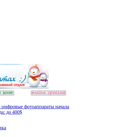
 цифровые фотоаппараты начала
да: до 400$
ика