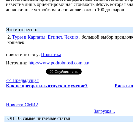
известна лишь ориентировочная стоимость iMove, которая зн
аналогичные устройства и составляет около 100 долларов.
Это интересно:
2.
Туры в Карпаты, Египет, Чехию
, большой выбор предложе
кошелёк.
новости по тэгу:
Политика
Источник:
http://www.podrobnosti.com.ua/
<< Предыдущая
Как не превратить отпуск в мучение?
Риск гл
Новости СМИ2
Загрузка...
ТОП 10: самые читаемые статьи