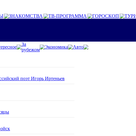
Ы
ЗНАКОМСТВА
ТВ-ПРОГРАММА
ГОРОСКОП
ТУР
За
ересное
Экономика
Авто
рубежом
оссийский поэт Игорь Иртеньев
сяцы
войск