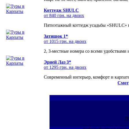
Коттедж SHULC
от 840 грн. на двоих
Пятиэтажный коттедж усадьбы «SHULC» на
Затишок 1*
от 1015 грн. на двоих
2, 3-местные номера со всеми удобствами
Эрней Лаз 3*
от 1295 грн. на двоих
Современный интерьер, комфорт и карпатс
Смот
П
randevucity.net не нес