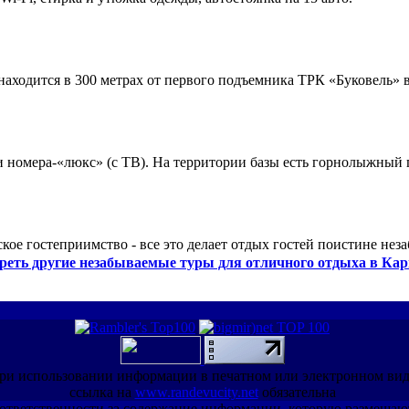
ходится в 300 метрах от первого подъемника ТРК «Буковель» в
 и номера-«люкс» (с ТВ). На территории базы есть горнолыжный
кое гостеприимство - все это делает отдых гостей поистине нез
реть другие незабываемые туры для отличного отдыха в Кар
ри использовании информации в печатном или электронном ви
ссылка на
www.randevucity.net
обязательна
ет ответственности за содержание информации, которую размещаю