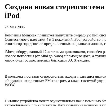
Создана новая стереосистема
iPod
24 Мая 2006
Компания Memorex планирует выпустить очередную hi-fi сист
Совместимое с плеерами 4 и 5 поколений iPod, устройство, п
стоить гораздо дешевле представленных на рынке аналогов, с
iMove, оборудованный 12-ваттными динамиками, способен ра
нового поколения (от Mini до Nano) с помощью дока, а функ
марок будет осуществляться благодаря AUX-входам.
В комплект поставки стереосистемы входит пульт дистанцион
оборудован встроенным FM-тюнером, а также системой улучш
WOW.
Питание устройства может осуществляться как с помощью бата
автомобильный прикуриватель. Дата появления новинки в пр