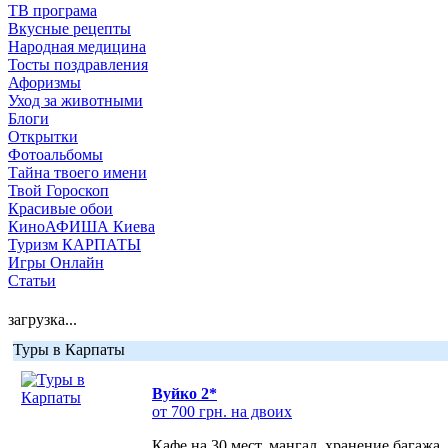
ТВ програма
Вкусные рецепты
Народная медицина
Тосты поздравления
Афоризмы
Уход за животными
Блоги
Открытки
Фотоальбомы
Тайна твоего имени
Твой Гороскоп
Красивые обои
КиноАФИША Киева
Туризм КАРПАТЫ
Игры Онлайн
Статьи
загрузка...
Туры в Карпаты
Вуйко 2*
от 700 грн. на двоих
Кафе на 30 мест, мангал, хранение багажа,