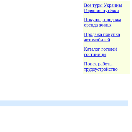
Все туры Украины
Горящие путёвки
Покупка, продажа
оренда жилья
Продажа покупка
автомобилей
Каталог готелей
гостиницы
Поиск работы
трудоустройство