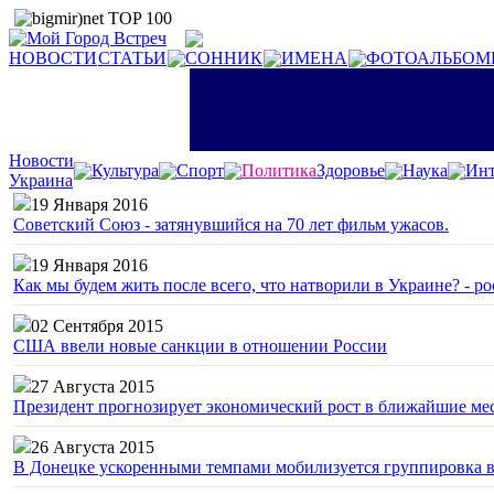
НОВОСТИ
СТАТЬИ
СОННИК
ИМЕНА
ФОТОАЛЬБОМ
Новости
Культура
Спорт
Политика
Здоровье
Наука
Инт
Украина
19 Января 2016
Советский Союз - затянувшийся на 70 лет фильм ужасов.
19 Января 2016
Как мы будем жить после всего, что натворили в Украине? - р
02 Сентября 2015
США ввели новые санкции в отношении России
27 Августа 2015
Президент прогнозирует экономический рост в ближайшие ме
26 Августа 2015
В Донецке ускоренными темпами мобилизуется группировка 