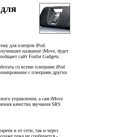
 для
ему для плееров iPod.
олучившее название iMove, будет
ообщает сайт Fosfor Gadgets.
ботать со всеми плеерами iPod
ционирование с плеерами других
ного управления, а сам iMove
ения качества звучания SRS
реек и от сети, так и через
одаже пока не сообщается -