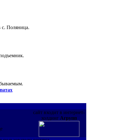
 с. Поляница.
 подъемник.
абываемым.
патах
сайт входит в интернет-
холдинг
Агрупп
де
т пользователи ресурса.