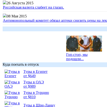
26 Августа 2015
Российская валюта слабеет на глазах.
08 Мая 2015
Антимонопольный комитет обязал аптеки снизить цены на лек
Гоп-стоп, мы
подошли...
Куда поехать в отпуск
Туры в Египет
от $649
Туры в ОАЭ
Подборка
от $989
фотопозитива 1
Туры в Турцию
от $810
Туры в Шри-Ланку