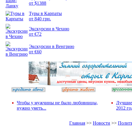
от $1388
Туры в Карпаты
Подборка
от 840 грн.
фотопозитива 2
Экскурсии в Чехию
от €72
Экскурсии в Венгрию
от €60
Чтобы у мужчины не было любовницы,
Лучшие
нужно уметь...
2012 го
Главная
>>
Новости
>>
Полит