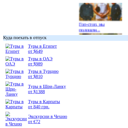
Гоп-стоп, мы
подошли...
Куда поехать в отпуск
Туры в Египет
от $649
Туры в ОАЭ
Подборка
от $989
фотопозитива 1
Туры в Турцию
от $810
Туры в Шри-Ланку
от $1388
Подборка
Туры в Карпаты
фотопозитива 2
от 840 грн.
Экскурсии в Чехию
от €72