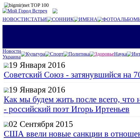
НОВОСТИ
СТАТЬИ
СОННИК
ИМЕНА
ФОТОАЛЬБОМ
Новости
Культура
Спорт
Политика
Здоровье
Наука
Инт
Украина
19 Января 2016
Советский Союз - затянувшийся на 7
19 Января 2016
Как мы будем жить после всего, что 
- российский поэт Игорь Иртеньев
02 Сентября 2015
США ввели новые санкции в отноше