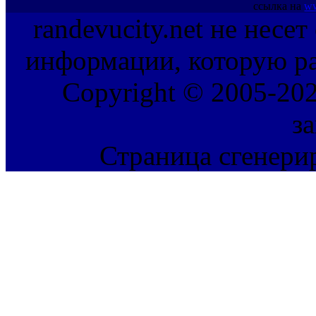
ссылка на
ww
randevucity.net не несе
информации, которую ра
Copyright © 2005-202
з
Страница сгенерир