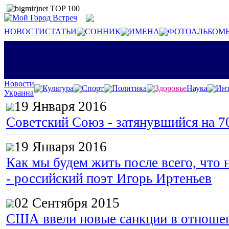
НОВОСТИ
СТАТЬИ
СОННИК
ИМЕНА
ФОТОАЛЬБОМ
Новости
Культура
Спорт
Политика
Здоровье
Наука
Инт
Украина
19 Января 2016
Советский Союз - затянувшийся на 7
19 Января 2016
Как мы будем жить после всего, что 
- российский поэт Игорь Иртеньев
02 Сентября 2015
США ввели новые санкции в отноше