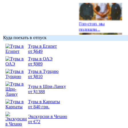
Гоп-стоп, мы
подошли...
Куда поехать в отпуск
Туры в Египет
от $649
Туры в ОАЭ
Подборка
от $989
фотопозитива 1
Туры в Турцию
от $810
Туры в Шри-Ланку
от $1388
Подборка
Туры в Карпаты
фотопозитива 2
от 840 грн.
Экскурсии в Чехию
от €72