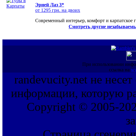
Эрней Лаз 3*
от 1295 грн. на двоих
Современный интерьер, комфорт и карпатское г
Смотреть другие незабываемы
При использовании инфо
ссылка на
ww
randevucity.net не несе
информации, которую ра
Copyright © 2005-202
з
Страница сгенерир