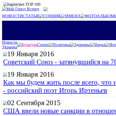
НОВОСТИ
СТАТЬИ
СОННИК
ИМЕНА
ФОТОАЛЬБОМ
Новости
Культура
Спорт
Политика
Здоровье
Наука
Инт
Украина
19 Января 2016
Советский Союз - затянувшийся на 7
19 Января 2016
Как мы будем жить после всего, что 
- российский поэт Игорь Иртеньев
02 Сентября 2015
США ввели новые санкции в отноше