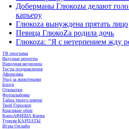
Доберманы Глюкоzы делают гол
карьеру
Глюкоzа вынуждена прятать лицо
Певица ГлюкоZа родила дочь
Глюкоzа: "Я с нетерпением жду р
ТВ програма
Вкусные рецепты
Народная медицина
Тосты поздравления
Афоризмы
Уход за животными
Блоги
Открытки
Фотоальбомы
Тайна твоего имени
Твой Гороскоп
Красивые обои
КиноАФИША Киева
Туризм КАРПАТЫ
Игры Онлайн