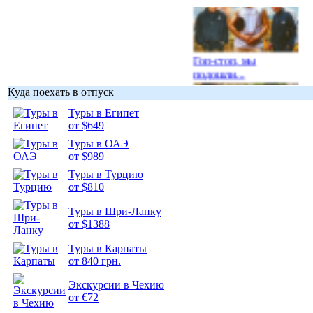
Гоп-стоп, мы
подошли...
Куда поехать в отпуск
Туры в Египет
от $649
Туры в ОАЭ
Подборка
от $989
фотопозитива 1
Туры в Турцию
от $810
Туры в Шри-Ланку
от $1388
Подборка
Туры в Карпаты
фотопозитива 2
от 840 грн.
Экскурсии в Чехию
от €72