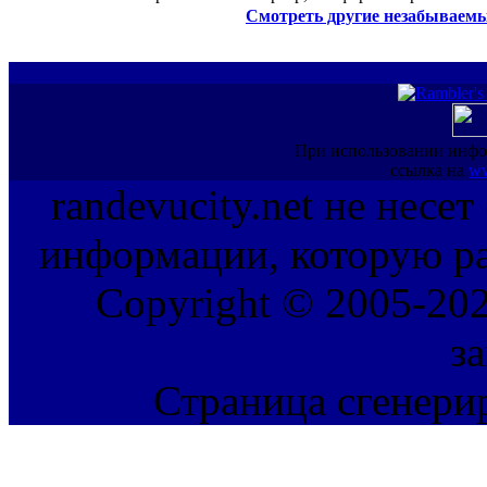
Смотреть другие незабываемы
При использовании инфо
ссылка на
ww
randevucity.net не несе
информации, которую ра
Copyright © 2005-202
з
Страница сгенерир