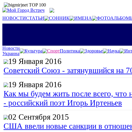
НОВОСТИ
СТАТЬИ
СОННИК
ИМЕНА
ФОТОАЛЬБОМ
Новости
Культура
Спорт
Политика
Здоровье
Наука
Инт
Украина
19 Января 2016
Советский Союз - затянувшийся на 7
19 Января 2016
Как мы будем жить после всего, что 
- российский поэт Игорь Иртеньев
02 Сентября 2015
США ввели новые санкции в отноше