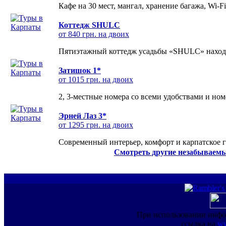
Кафе на 30 мест, мангал, хранение багажа, Wi-F
Коттедж SHULC
от 840 грн. на двоих
Пятиэтажный коттедж усадьбы «SHULC» находит
Затишок 1*
от 1015 грн. на двоих
2, 3-местные номера со всеми удобствами и но
Эрней Лаз 3*
от 1295 грн. на двоих
Современный интерьер, комфорт и карпатское г
Смотреть другие незабываемы
При использовании инфо
ссылка на
ww