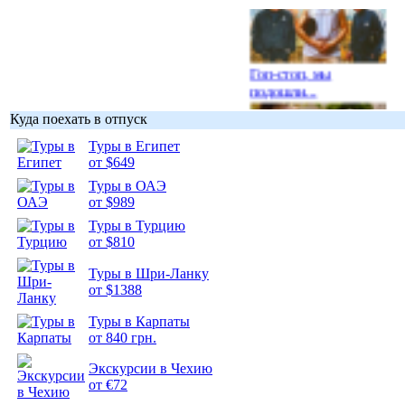
Гоп-стоп, мы
подошли...
Куда поехать в отпуск
Туры в Египет
от $649
Туры в ОАЭ
Подборка
от $989
фотопозитива 1
Туры в Турцию
от $810
Туры в Шри-Ланку
от $1388
Подборка
Туры в Карпаты
фотопозитива 2
от 840 грн.
Экскурсии в Чехию
от €72