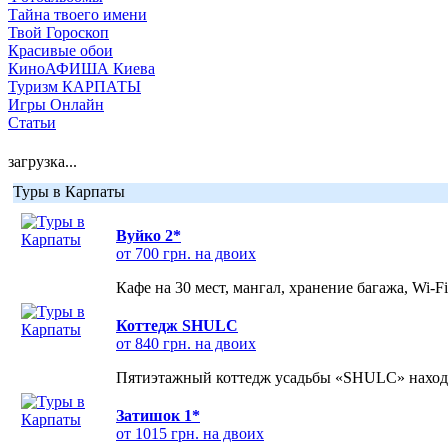
Тайна твоего имени
Твой Гороскоп
Красивые обои
КиноАФИША Киева
Туризм КАРПАТЫ
Игры Онлайн
Статьи
загрузка...
Туры в Карпаты
Вуйко 2*
от 700 грн. на двоих
Кафе на 30 мест, мангал, хранение багажа, Wi-F
Коттедж SHULC
от 840 грн. на двоих
Пятиэтажный коттедж усадьбы «SHULC» находит
Затишок 1*
от 1015 грн. на двоих