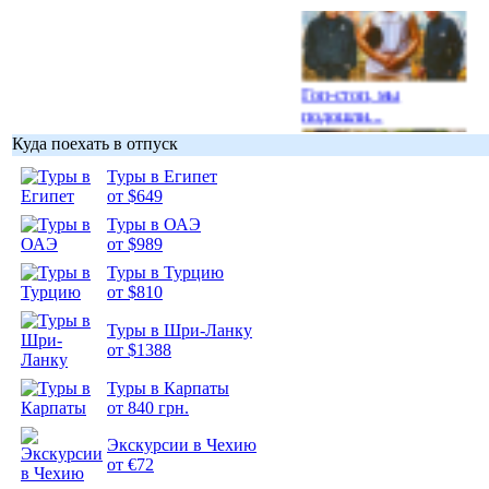
Гоп-стоп, мы
подошли...
Куда поехать в отпуск
Туры в Египет
от $649
Туры в ОАЭ
Подборка
от $989
фотопозитива 1
Туры в Турцию
от $810
Туры в Шри-Ланку
от $1388
Подборка
Туры в Карпаты
фотопозитива 2
от 840 грн.
Экскурсии в Чехию
от €72