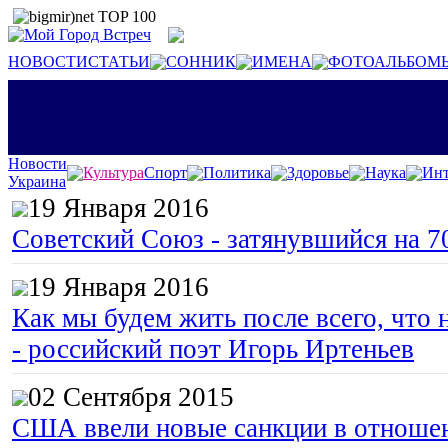
НОВОСТИ
СТАТЬИ
СОННИК
ИМЕНА
ФОТОАЛЬБОМ
Новости
Культура
Спорт
Политика
Здоровье
Наука
Инт
Украина
19 Января 2016
Советский Союз - затянувшийся на 7
19 Января 2016
Как мы будем жить после всего, что 
- российский поэт Игорь Иртеньев
02 Сентября 2015
США ввели новые санкции в отноше