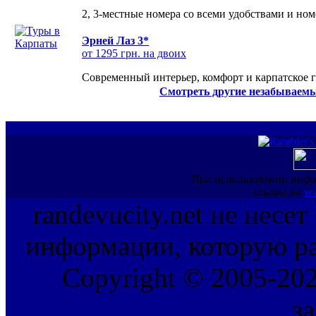
2, 3-местные номера со всеми удобствами и но
Эрней Лаз 3*
от 1295 грн. на двоих
Современный интерьер, комфорт и карпатское г
Смотреть другие незабываемы
При использовании инфо
ссылка на
ww
randevucity.net не несе
информации, которую ра
Copyright © 2005-202
з