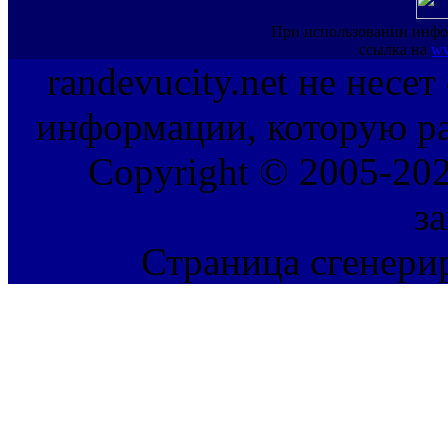
При использовании инфо
ссылка на
ww
randevucity.net не несе
информации, которую ра
Copyright © 2005-202
з
Страница сгенерир