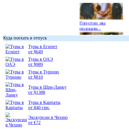
Гоп-стоп, мы
подошли...
Куда поехать в отпуск
Туры в Египет
от $649
Туры в ОАЭ
Подборка
от $989
фотопозитива 1
Туры в Турцию
от $810
Туры в Шри-Ланку
от $1388
Подборка
Туры в Карпаты
фотопозитива 2
от 840 грн.
Экскурсии в Чехию
от €72