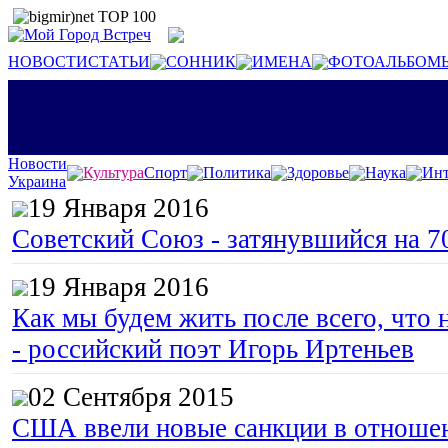
НОВОСТИ
СТАТЬИ
СОННИК
ИМЕНА
ФОТОАЛЬБОМ
Новости
Культура
Спорт
Политика
Здоровье
Наука
Инт
Украина
19 Января 2016
Советский Союз - затянувшийся на 7
19 Января 2016
Как мы будем жить после всего, что 
- российский поэт Игорь Иртеньев
02 Сентября 2015
США ввели новые санкции в отноше