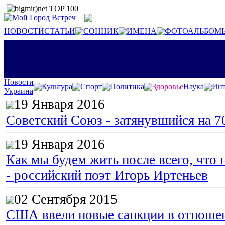
НОВОСТИ
СТАТЬИ
СОННИК
ИМЕНА
ФОТОАЛЬБОМ
Новости
Культура
Спорт
Политика
Здоровье
Наука
Инт
Украина
19 Января 2016
Советский Союз - затянувшийся на 7
19 Января 2016
Как мы будем жить после всего, что 
- российский поэт Игорь Иртеньев
02 Сентября 2015
США ввели новые санкции в отноше