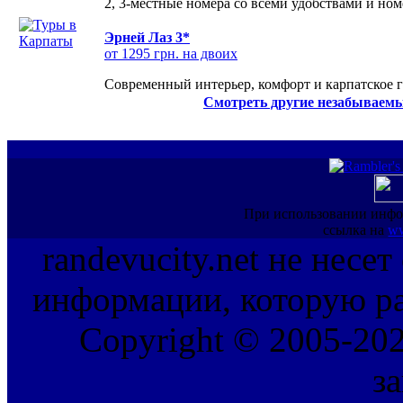
2, 3-местные номера со всеми удобствами и но
Эрней Лаз 3*
от 1295 грн. на двоих
Современный интерьер, комфорт и карпатское г
Смотреть другие незабываемы
При использовании инфо
ссылка на
ww
randevucity.net не несе
информации, которую ра
Copyright © 2005-202
з