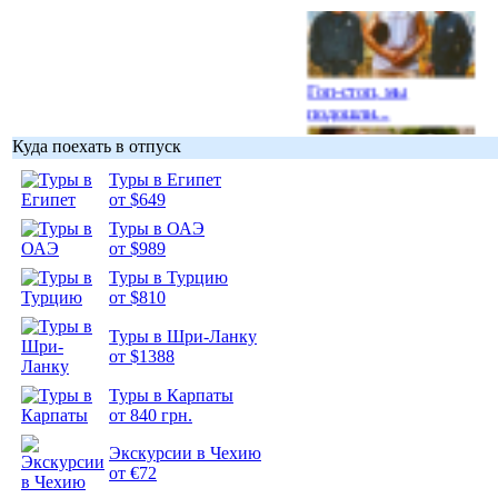
Гоп-стоп, мы
подошли...
Куда поехать в отпуск
Туры в Египет
от $649
Туры в ОАЭ
Подборка
от $989
фотопозитива 1
Туры в Турцию
от $810
Туры в Шри-Ланку
от $1388
Подборка
Туры в Карпаты
фотопозитива 2
от 840 грн.
Экскурсии в Чехию
от €72