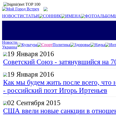
НОВОСТИ
СТАТЬИ
СОННИК
ИМЕНА
ФОТОАЛЬБОМ
Новости
Культура
Спорт
Политика
Здоровье
Наука
Инт
Украина
19 Января 2016
Советский Союз - затянувшийся на 7
19 Января 2016
Как мы будем жить после всего, что 
- российский поэт Игорь Иртеньев
02 Сентября 2015
США ввели новые санкции в отноше