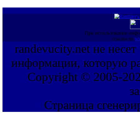
При использовании инфо
ссылка на
ww
randevucity.net не несе
информации, которую ра
Copyright © 2005-202
з
Страница сгенерир