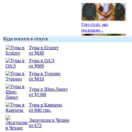
Гоп-стоп, мы
подошли...
Куда поехать в отпуск
Туры в Египет
от $649
Туры в ОАЭ
Подборка
от $989
фотопозитива 1
Туры в Турцию
от $810
Туры в Шри-Ланку
от $1388
Подборка
Туры в Карпаты
фотопозитива 2
от 840 грн.
Экскурсии в Чехию
от €72