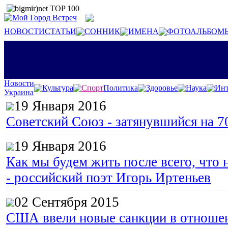
НОВОСТИ
СТАТЬИ
СОННИК
ИМЕНА
ФОТОАЛЬБОМ
Новости
Культура
Спорт
Политика
Здоровье
Наука
Инт
Украина
19 Января 2016
Советский Союз - затянувшийся на 7
19 Января 2016
Как мы будем жить после всего, что 
- российский поэт Игорь Иртеньев
02 Сентября 2015
США ввели новые санкции в отноше