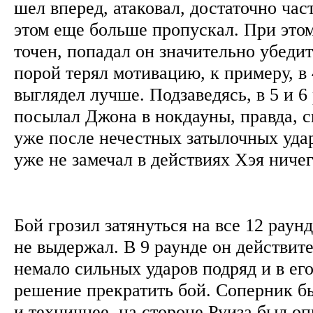
шел вперед, атаковал, достаточно час
этом еще больше пропускал. При это
точен, попадал он значительно убедит
порой терял мотивацию, к примеру, в 
выглядел лучше. Подзаведясь, в 5 и 6
посылал Джона в нокдауны, правда, 
уже после нечестных затылочных удар
уже не замечал в действиях Хэя ниче
Бой грозил затянуться на все 12 раунд
не выдержал. В 9 раунде он действит
немало сильных ударов подряд и в ег
решение прекратить бой. Соперник б
и техничнее, на стороне Руиза был оп