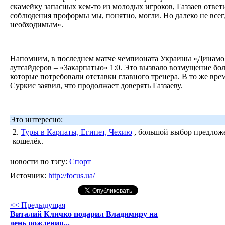
скамейку запасных кем-то из молодых игроков, Газзаев ответ
соблюдения проформы мы, понятно, могли. Но далеко не всег
необходимым».
Напомним, в последнем матче чемпионата Украины «Динамо
аутсайдеров – «Закарпатью» 1:0. Это вызвало возмущение бо
которые потребовали отставки главного тренера. В то же вр
Суркис заявил, что продолжает доверять Газзаеву.
Это интересно:
2.
Туры в Карпаты, Египет, Чехию
, большой выбор предложе
кошелёк.
новости по тэгу:
Спорт
Источник:
http://focus.ua/
<< Предыдущая
Виталий Кличко подарил Владимиру на
день рождения...