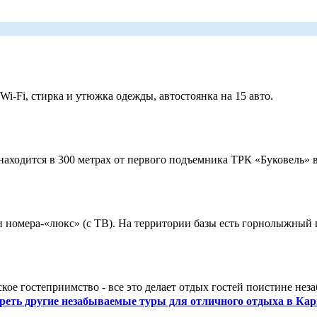
 Wi-Fi, стирка и утюжка одежды, автостоянка на 15 авто.
ходится в 300 метрах от первого подъемника ТРК «Буковель» в
 и номера-«люкс» (с ТВ). На территории базы есть горнолыжный
кое гостеприимство - все это делает отдых гостей поистине нез
реть другие незабываемые туры для отличного отдыха в Кар