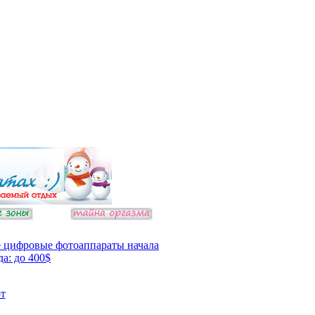
 цифровые фотоаппараты начала
да: до 400$
т