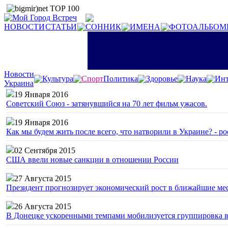
НОВОСТИ
СТАТЬИ
СОННИК
ИМЕНА
ФОТОАЛЬБОМ
Новости
Культура
Спорт
Политика
Здоровье
Наука
Инт
Украина
19 Января 2016
Советский Союз - затянувшийся на 70 лет фильм ужасов.
19 Января 2016
Как мы будем жить после всего, что натворили в Украине? - р
02 Сентября 2015
США ввели новые санкции в отношении России
27 Августа 2015
Президент прогнозирует экономический рост в ближайшие ме
26 Августа 2015
В Донецке ускоренными темпами мобилизуется группировка 