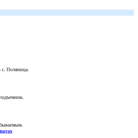
 с. Поляница.
 подъемник.
абываемым.
патах