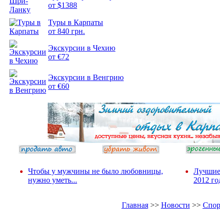
от $1388
Туры в Карпаты
Подборка
от 840 грн.
фотопозитива 2
Экскурсии в Чехию
от €72
Экскурсии в Венгрию
от €60
Чтобы у мужчины не было любовницы,
Лучшие
нужно уметь...
2012 го
Главная
>>
Новости
>>
Спор