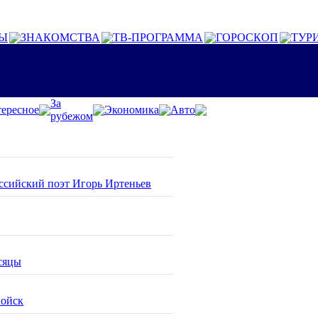
Ы
ЗНАКОМСТВА
ТВ-ПРОГРАММА
ГОРОСКОП
ТУР
За
ересное
Экономика
Авто
рубежом
оссийский поэт Игорь Иртеньев
сяцы
войск