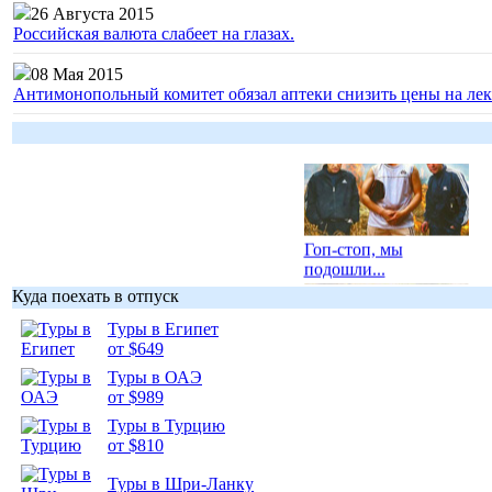
26 Августа 2015
Российская валюта слабеет на глазах.
08 Мая 2015
Антимонопольный комитет обязал аптеки снизить цены на лек
Гоп-стоп, мы
подошли...
Куда поехать в отпуск
Туры в Египет
от $649
Туры в ОАЭ
Подборка
от $989
фотопозитива 1
Туры в Турцию
от $810
Туры в Шри-Ланку