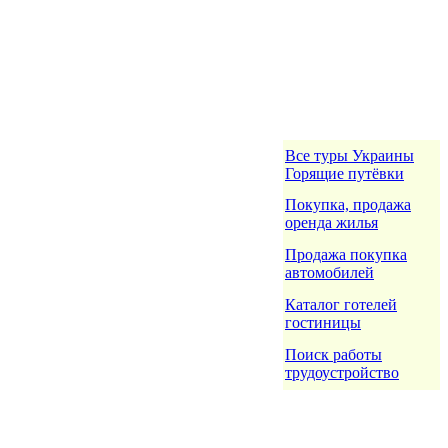
Все туры Украины
Горящие путёвки
Покупка, продажа
оренда жилья
Продажа покупка
автомобилей
Каталог готелей
гостиницы
Поиск работы
трудоустройство