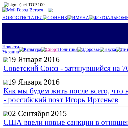
НОВОСТИ
СТАТЬИ
СОННИК
ИМЕНА
ФОТОАЛЬБОМ
Новости
Культура
Спорт
Политика
Здоровье
Наука
Инт
Украина
19 Января 2016
Советский Союз - затянувшийся на 7
19 Января 2016
Как мы будем жить после всего, что 
- российский поэт Игорь Иртеньев
02 Сентября 2015
США ввели новые санкции в отноше