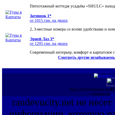
Пятиэтажный коттедж усадьбы «SHULC» находит
Затишок 1*
от 1015 грн. на двоих
2, 3-местные номера со всеми удобствами и но
Эрней Лаз 3*
от 1295 грн. на двоих
Современный интерьер, комфорт и карпатское г
Смотреть другие незабываемы
При использовании инфо
ссылка на
ww
randevucity.net не несе
информации, которую ра