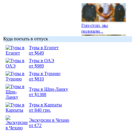
Гоп-стоп, мы
подошли...
Куда поехать в отпуск
Туры в Египет
от $649
Туры в ОАЭ
Подборка
от $989
фотопозитива 1
Туры в Турцию
от $810
Туры в Шри-Ланку
от $1388
Подборка
Туры в Карпаты
фотопозитива 2
от 840 грн.
Экскурсии в Чехию
от €72