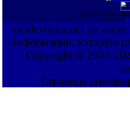
При использовании инфо
ссылка на
ww
randevucity.net не несе
информации, которую ра
Copyright © 2005-202
з
Страница сгенерир