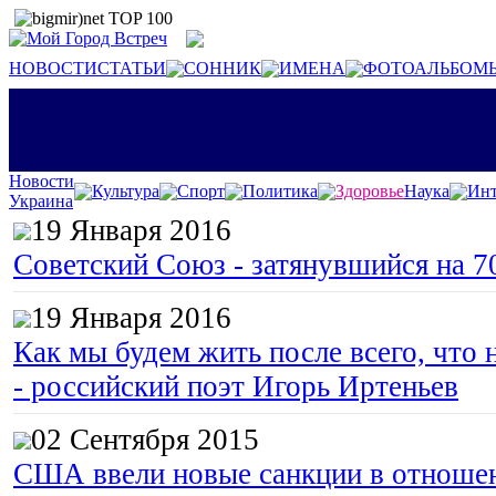
НОВОСТИ
СТАТЬИ
СОННИК
ИМЕНА
ФОТОАЛЬБОМ
Новости
Культура
Спорт
Политика
Здоровье
Наука
Инт
Украина
19 Января 2016
Советский Союз - затянувшийся на 7
19 Января 2016
Как мы будем жить после всего, что 
- российский поэт Игорь Иртеньев
02 Сентября 2015
США ввели новые санкции в отноше