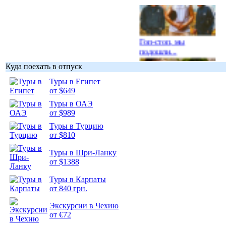
Гоп-стоп, мы
подошли...
Куда поехать в отпуск
Туры в Египет
от $649
Туры в ОАЭ
Подборка
от $989
фотопозитива 1
Туры в Турцию
от $810
Туры в Шри-Ланку
от $1388
Подборка
Туры в Карпаты
фотопозитива 2
от 840 грн.
Экскурсии в Чехию
от €72