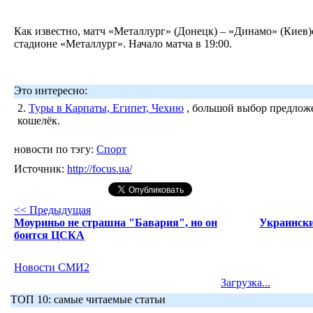
Как известно, матч «Металлург» (Донецк) – «Динамо» (Киев
стадионе «Металлург». Начало матча в 19:00.
Это интересно:
2.
Туры в Карпаты, Египет, Чехию
, большой выбор предложе
кошелёк.
новости по тэгу:
Спорт
Источник:
http://focus.ua/
<< Предыдущая
Моуриньо не страшна "Бавария", но он
Украински
боится ЦСКА
Новости СМИ2
Загрузка...
ТОП 10: самые читаемые статьи