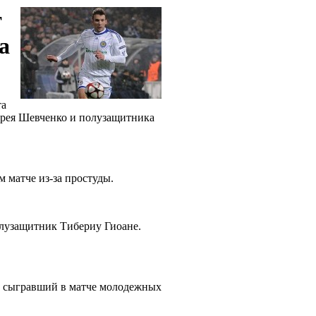
т
а
та
рея Шевченко и полузащитника
м матче из-за простуды.
лузащитник Тибериу Гиоане.
м сыгравший в матче молодежных