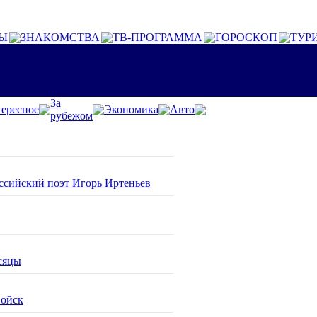
Ы
ЗНАКОМСТВА
ТВ-ПРОГРАММА
ГОРОСКОП
ТУР
За
ересное
Экономика
Авто
рубежом
оссийский поэт Игорь Иртеньев
сяцы
войск