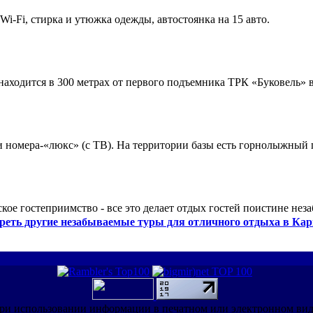
 Wi-Fi, стирка и утюжка одежды, автостоянка на 15 авто.
ходится в 300 метрах от первого подъемника ТРК «Буковель» в
 и номера-«люкс» (с ТВ). На территории базы есть горнолыжный
кое гостеприимство - все это делает отдых гостей поистине нез
реть другие незабываемые туры для отличного отдыха в Кар
ри использовании информации в печатном или электронном ви