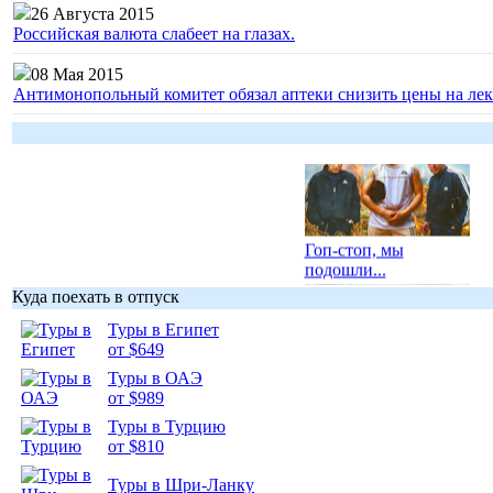
26 Августа 2015
Российская валюта слабеет на глазах.
08 Мая 2015
Антимонопольный комитет обязал аптеки снизить цены на лек
Гоп-стоп, мы
подошли...
Куда поехать в отпуск
Туры в Египет
от $649
Туры в ОАЭ
Подборка
от $989
фотопозитива 1
Туры в Турцию
от $810
Туры в Шри-Ланку