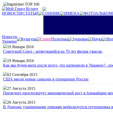
НОВОСТИ
СТАТЬИ
СОННИК
ИМЕНА
ФОТОАЛЬБОМ
Новости
Культура
Спорт
Политика
Здоровье
Наука
Инт
Украина
19 Января 2016
Советский Союз - затянувшийся на 70 лет фильм ужасов.
19 Января 2016
Как мы будем жить после всего, что натворили в Украине? - р
02 Сентября 2015
США ввели новые санкции в отношении России
27 Августа 2015
Президент прогнозирует экономический рост в ближайшие ме
26 Августа 2015
В Донецке ускоренными темпами мобилизуется группировка 