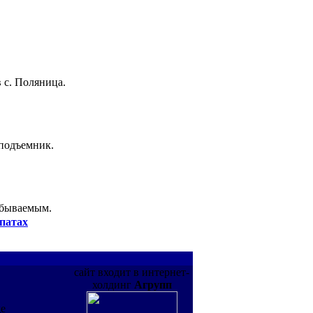
 с. Поляница.
 подъемник.
абываемым.
патах
сайт входит в интернет-
холдинг
Агрупп
де