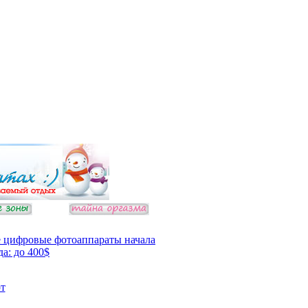
 цифровые фотоаппараты начала
да: до 400$
т