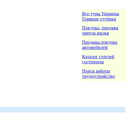
Все туры Украины
Горящие путёвки
Покупка, продажа
оренда жилья
Продажа покупка
автомобилей
Каталог готелей
гостиницы
Поиск работы
трудоустройство