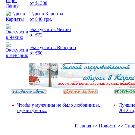
от $1388
Туры в Карпаты
Подборка
от 840 грн.
фотопозитива 2
Экскурсии в Чехию
от €72
Экскурсии в Венгрию
от €60
Чтобы у мужчины не было любовницы,
Лучшие
нужно уметь...
2012 го
Главная
>>
Новости
>>
Спор