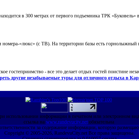
ходится в 300 метрах от первого подъемника ТРК «Буковель» в
 и номера-«люкс» (с ТВ). На территории базы есть горнолыжный
кое гостеприимство - все это делает отдых гостей поистине нез
реть другие незабываемые туры для отличного отдыха в Кар
ри использовании информации в печатном или электронном ви
ссылка на
www.randevucity.net
обязательна
ет ответственности за содержание информации, которую размещаю
Copyright © 2005-2026, RandevuCity.net Все права защищены.
Страница сгенерирована за 0.010057 секунд