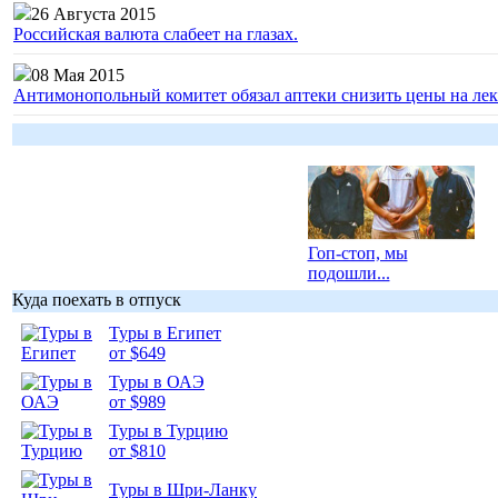
26 Августа 2015
Российская валюта слабеет на глазах.
08 Мая 2015
Антимонопольный комитет обязал аптеки снизить цены на лек
Гоп-стоп, мы
подошли...
Куда поехать в отпуск
Туры в Египет
от $649
Туры в ОАЭ
Подборка
от $989
фотопозитива 1
Туры в Турцию
от $810
Туры в Шри-Ланку