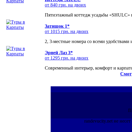
от 840 грн. на двоих
Пятиэтажный коттедж усадьбы «SHULC» на
Затишок 1*
от 1015 грн. на двоих
2, 3-местные номера со всеми удобствами
Эрней Лаз 3*
от 1295 грн. на двоих
Современный интерьер, комфорт и карпатс
Смот
П
randevucity.net не нес