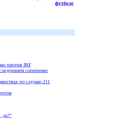
футболе
чко против IBF
о следующем сопернике
ржествах по случаю 211
ретом
, да?"