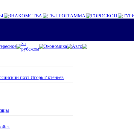
Ы
ЗНАКОМСТВА
ТВ-ПРОГРАММА
ГОРОСКОП
ТУР
За
ересное
Экономика
Авто
рубежом
оссийский поэт Игорь Иртеньев
сяцы
войск