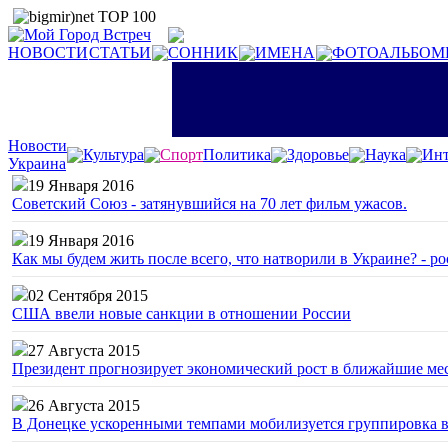
НОВОСТИ
СТАТЬИ
СОННИК
ИМЕНА
ФОТОАЛЬБОМ
Новости
Культура
Спорт
Политика
Здоровье
Наука
Инт
Украина
19 Января 2016
Советский Союз - затянувшийся на 70 лет фильм ужасов.
19 Января 2016
Как мы будем жить после всего, что натворили в Украине? - р
02 Сентября 2015
США ввели новые санкции в отношении России
27 Августа 2015
Президент прогнозирует экономический рост в ближайшие ме
26 Августа 2015
В Донецке ускоренными темпами мобилизуется группировка 