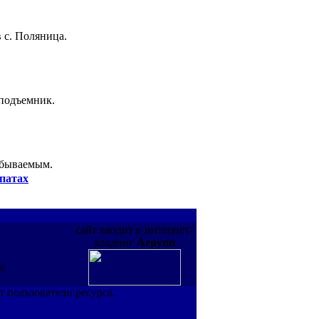
 с. Поляница.
 подъемник.
абываемым.
патах
сайт входит в интернет-
холдинг
Агрупп
де
т пользователи ресурса.