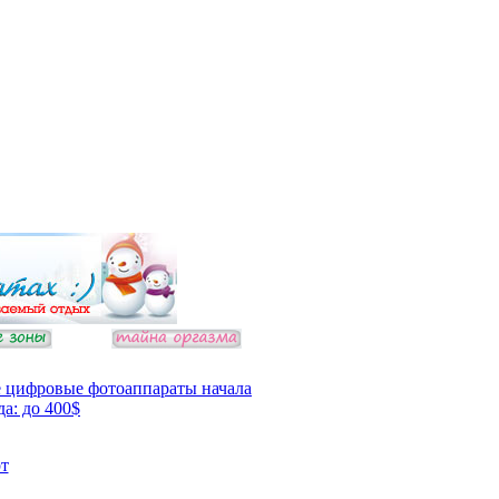
 цифровые фотоаппараты начала
да: до 400$
т