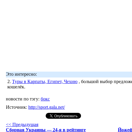
Это интересно:
2.
Туры в Карпаты, Египет, Чехию
, большой выбор предложе
кошелёк.
новости по тэгу:
бокс
Источник:
http://sport.gala.net/
<< Предыдущая
Сборная Украины — 24-я в рейтинге
Йожеф