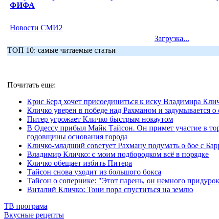
ФИФА
Новости СМИ2
Загрузка...
ТОП 10: самые читаемые статьи
Почитать еще:
Крис Берд хочет присоединиться к иску Владимира Кли
Кличко уверен в победе над Рахманом и задумывается 
Питер угрожает Кличко быстрым нокаутом
В Одессу прибыл Майк Тайсон. Он примет участие в то
годовщины основания города
Кличко-младший советует Рахману подумать о бое с Бар
Владимир Кличко: с моим подбородком всё в порядке
Кличко обещает избить Питера
Тайсон снова уходит из большого бокса
Тайсон о сопернике: "Этот парень, он немного придурок
Виталий Кличко: Тони пора спуститься на землю
ТВ програма
Вкусные рецепты