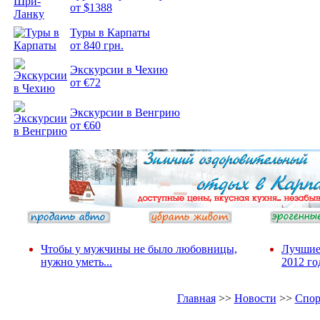
от $1388
Туры в Карпаты
Подборка
от 840 грн.
фотопозитива 2
Экскурсии в Чехию
от €72
Экскурсии в Венгрию
от €60
Чтобы у мужчины не было любовницы,
Лучшие
нужно уметь...
2012 го
Главная
>>
Новости
>>
Спор