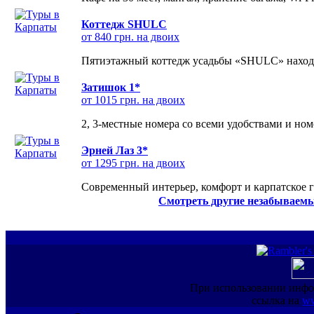
Коттедж SHULC
от 840 грн. на двоих
Пятиэтажный коттедж усадьбы «SHULC» находит
Затишок 1*
от 1015 грн. на двоих
2, 3-местные номера со всеми удобствами и но
Эрней Лаз 3*
от 1295 грн. на двоих
Современный интерьер, комфорт и карпатское г
Смотреть другие незабываемы
При использовании инфо
ссылка на
ww