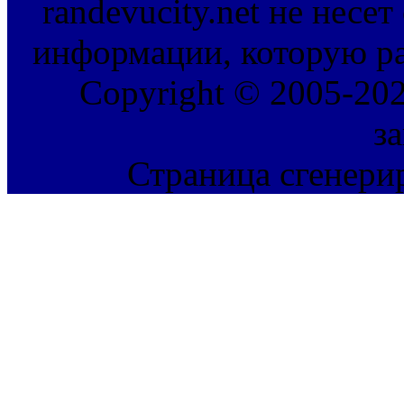
randevucity.net не несе
информации, которую ра
Copyright © 2005-202
з
Страница сгенерир