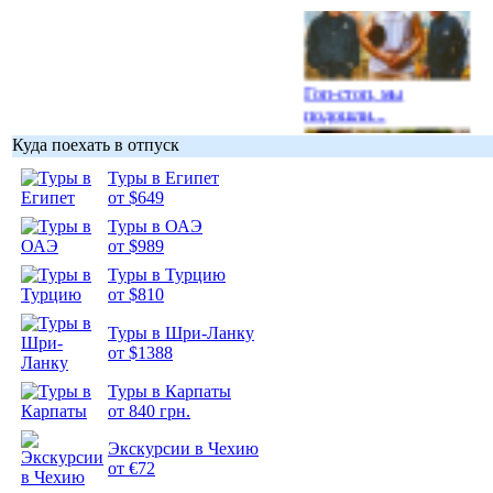
Гоп-стоп, мы
подошли...
Куда поехать в отпуск
Туры в Египет
от $649
Туры в ОАЭ
Подборка
от $989
фотопозитива 1
Туры в Турцию
от $810
Туры в Шри-Ланку
от $1388
Подборка
Туры в Карпаты
фотопозитива 2
от 840 грн.
Экскурсии в Чехию
от €72