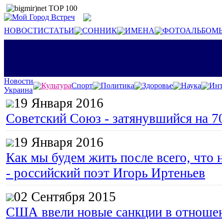
НОВОСТИ
СТАТЬИ
СОННИК
ИМЕНА
ФОТОАЛЬБОМ
Новости
Культура
Спорт
Политика
Здоровье
Наука
Инт
Украина
19 Января 2016
Советский Союз - затянувшийся на 7
19 Января 2016
Как мы будем жить после всего, что 
- российский поэт Игорь Иртеньев
02 Сентября 2015
США ввели новые санкции в отноше