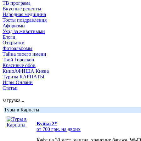
ТВ програма
Вкусные рецепты
Народная медицина
Тосты поздравления
Афоризмы
Уход за животными
Блоги
Открытки
Фотоальбомы
Тайна твоего имени
Твой Гороскоп
Красивые обои
КиноАФИША Киева
Туризм КАРПАТЫ
Игры Онлайн
Статьи
загрузка...
Туры в Карпаты
Вуйко 2*
от 700 грн. на двоих
Кафе на 30 мест, мангал, хранение багажа, Wi-F