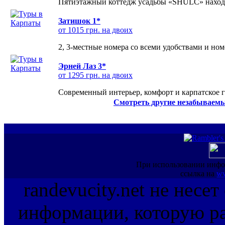
Пятиэтажный коттедж усадьбы «SHULC» находит
Затишок 1*
от 1015 грн. на двоих
2, 3-местные номера со всеми удобствами и но
Эрней Лаз 3*
от 1295 грн. на двоих
Современный интерьер, комфорт и карпатское г
Смотреть другие незабываемы
При использовании инфо
ссылка на
ww
randevucity.net не несе
информации, которую ра