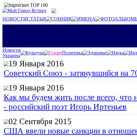
НОВОСТИ
СТАТЬИ
СОННИК
ИМЕНА
ФОТОАЛЬБОМ
Новости
Культура
Спорт
Политика
Здоровье
Наука
Инт
Украина
19 Января 2016
Советский Союз - затянувшийся на 7
19 Января 2016
Как мы будем жить после всего, что 
- российский поэт Игорь Иртеньев
02 Сентября 2015
США ввели новые санкции в отноше