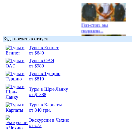
Гоп-стоп, мы
подошли...
Куда поехать в отпуск
Туры в Египет
от $649
Туры в ОАЭ
Подборка
от $989
фотопозитива 1
Туры в Турцию
от $810
Туры в Шри-Ланку
от $1388
Подборка
Туры в Карпаты
фотопозитива 2
от 840 грн.
Экскурсии в Чехию
от €72