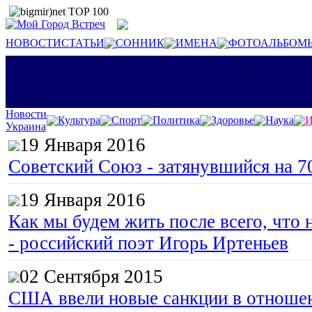
НОВОСТИ
СТАТЬИ
СОННИК
ИМЕНА
ФОТОАЛЬБОМ
Новости
Культура
Спорт
Политика
Здоровье
Наука
И
Украина
19 Января 2016
Советский Союз - затянувшийся на 7
19 Января 2016
Как мы будем жить после всего, что 
- российский поэт Игорь Иртеньев
02 Сентября 2015
США ввели новые санкции в отноше