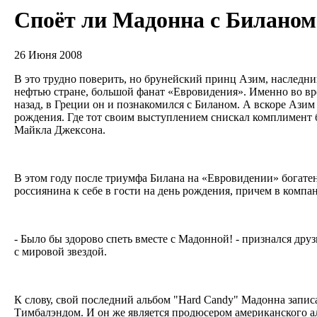
Споёт ли Мадонна с Биланом
26 Июня 2008
В это трудно поверить, но брунейский принц Азим, наследни
нефтью стране, большой фанат «Евровидения». Именно во вре
назад, в Греции он и познакомился с Биланом. А вскоре Азим
рождения. Где тот своим выступлением снискал комплимент
Майкла Джексона.
В этом году после триумфа Билана на «Евровидении» богате
россиянина к себе в гости на день рождения, причем в комп
- Было бы здорово спеть вместе с Мадонной! - признался друз
с мировой звездой.
К слову, свой последний альбом "Hard Candy" Мадонна запис
Тимбалэндом. И он же является продюсером американского а