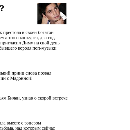
?
к престола в своей богатой
мя этого конкурса, два года
 пригласил Диму на свой день
 бывшего короля поп-музыки
нький принц снова позвал
ании с Мадонной!
ьям Билан, узнав о скорой встрече
ала вместе с рэпером
льбома, над которым сейчас