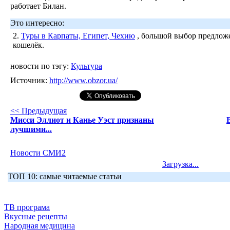
работает Билан.
Это интересно:
2.
Туры в Карпаты, Египет, Чехию
, большой выбор предложе
кошелёк.
новости по тэгу:
Культура
Источник:
http://www.obzor.ua/
<< Предыдущая
Мисси Эллиот и Канье Уэст признаны
лучшими...
Новости СМИ2
Загрузка...
ТОП 10: самые читаемые статьи
ТВ програма
Вкусные рецепты
Народная медицина