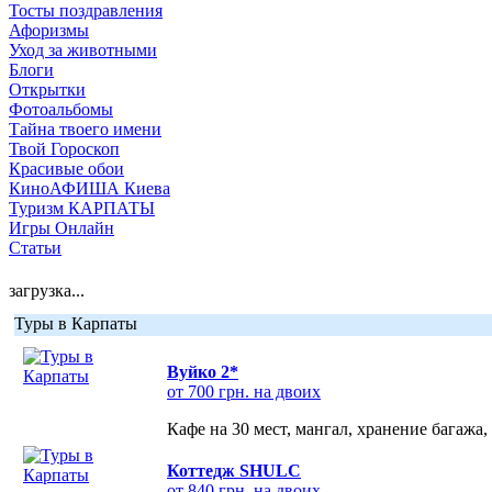
Тосты поздравления
Афоризмы
Уход за животными
Блоги
Открытки
Фотоальбомы
Тайна твоего имени
Твой Гороскоп
Красивые обои
КиноАФИША Киева
Туризм КАРПАТЫ
Игры Онлайн
Статьи
загрузка...
Туры в Карпаты
Вуйко 2*
от 700 грн. на двоих
Кафе на 30 мест, мангал, хранение багажа,
Коттедж SHULC
от 840 грн. на двоих