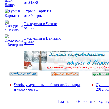
от $1388
Туры в Карпаты
Подборка
от 840 грн.
фотопозитива 2
Экскурсии в Чехию
от €72
Экскурсии в Венгрию
от €60
Чтобы у мужчины не было любовницы,
Лучшие
нужно уметь...
2012 го
Главная
>>
Новости
>>
Культ