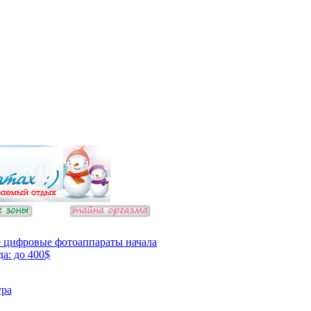
 цифровые фотоаппараты начала
да: до 400$
ура