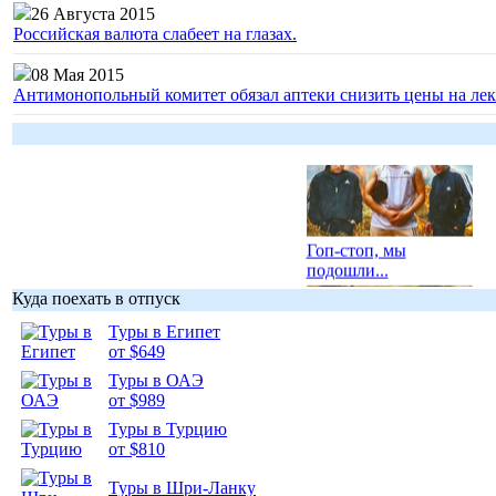
26 Августа 2015
Российская валюта слабеет на глазах.
08 Мая 2015
Антимонопольный комитет обязал аптеки снизить цены на лек
Гоп-стоп, мы
подошли...
Куда поехать в отпуск
Туры в Египет
от $649
Туры в ОАЭ
Подборка
от $989
фотопозитива 1
Туры в Турцию
от $810
Туры в Шри-Ланку