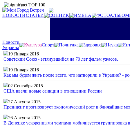
НОВОСТИ
СТАТЬИ
СОННИК
ИМЕНА
ФОТОАЛЬБОМ
Новости
Культура
Спорт
Политика
Здоровье
Наука
Инт
Украина
19 Января 2016
Советский Союз - затянувшийся на 70 лет фильм ужасов.
19 Января 2016
Как мы будем жить после всего, что натворили в Украине? - р
02 Сентября 2015
США ввели новые санкции в отношении России
27 Августа 2015
Президент прогнозирует экономический рост в ближайшие ме
26 Августа 2015
В Донецке ускоренными темпами мобилизуется группировка 