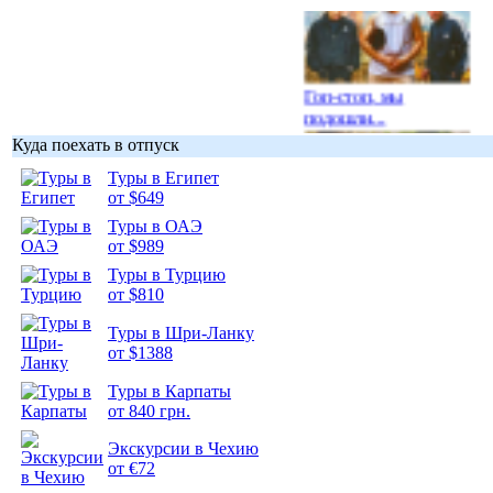
Гоп-стоп, мы
подошли...
Куда поехать в отпуск
Туры в Египет
от $649
Туры в ОАЭ
Подборка
от $989
фотопозитива 1
Туры в Турцию
от $810
Туры в Шри-Ланку
от $1388
Туры в Карпаты
Подборка
от 840 грн.
фотопозитива 2
Экскурсии в Чехию
от €72