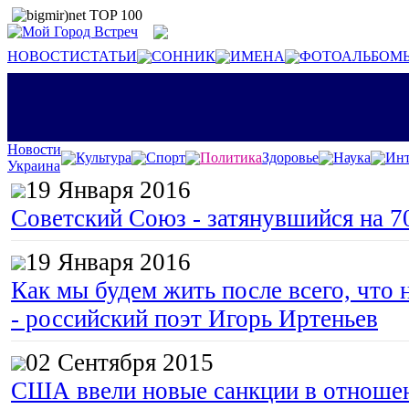
НОВОСТИ
СТАТЬИ
СОННИК
ИМЕНА
ФОТОАЛЬБОМ
Новости
Культура
Спорт
Политика
Здоровье
Наука
Инт
Украина
19 Января 2016
Советский Союз - затянувшийся на 7
19 Января 2016
Как мы будем жить после всего, что 
- российский поэт Игорь Иртеньев
02 Сентября 2015
США ввели новые санкции в отноше