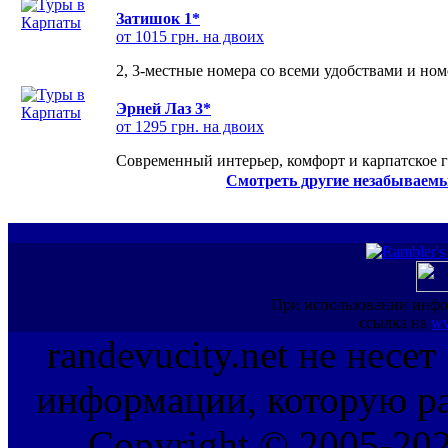
Затишок 1*
от 1015 грн. на двоих
2, 3-местные номера со всеми удобствами и но
Эрней Лаз 3*
от 1295 грн. на двоих
Современный интерьер, комфорт и карпатское г
Смотреть другие незабываемы
При использовании инфо
ссылка на
ww
randevucity.net не несе
информации, которую ра
Copyright © 2005-202