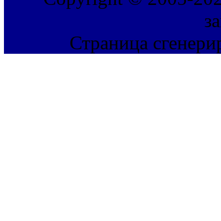
з
Страница сгенерир