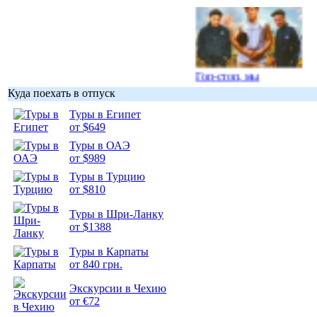
Гоп-стоп, мы
подошли...
Куда поехать в отпуск
Туры в Египет
от $649
Туры в ОАЭ
от $989
Подборка
Туры в Турцию
фотопозитива 1
от $810
Туры в Шри-Ланку
от $1388
Туры в Карпаты
от 840 грн.
Подборка
фотопозитива 2
Экскурсии в Чехию
от €72