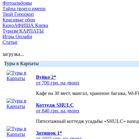
Фотоальбомы
Тайна твоего имени
Твой Гороскоп
Красивые обои
КиноАФИША Киева
Туризм КАРПАТЫ
Игры Онлайн
Статьи
загрузка...
Туры в Карпаты
Вуйко 2*
от 700 грн. на двоих
Кафе на 30 мест, мангал, хранение багажа, Wi-F
Коттедж SHULC
от 840 грн. на двоих
Пятиэтажный коттедж усадьбы «SHULC» находит
Затишок 1*
от 1015 грн. на двоих