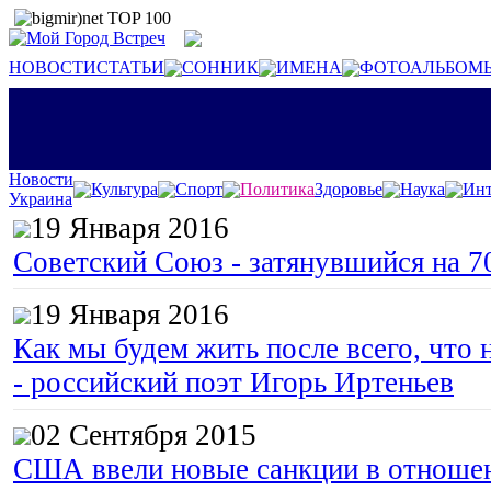
НОВОСТИ
СТАТЬИ
СОННИК
ИМЕНА
ФОТОАЛЬБОМ
Новости
Культура
Спорт
Политика
Здоровье
Наука
Инт
Украина
19 Января 2016
Советский Союз - затянувшийся на 7
19 Января 2016
Как мы будем жить после всего, что 
- российский поэт Игорь Иртеньев
02 Сентября 2015
США ввели новые санкции в отноше