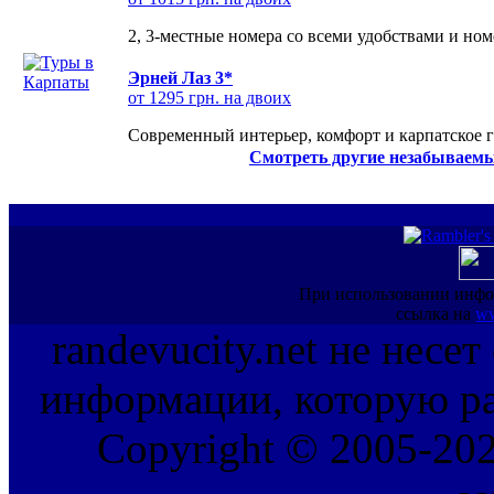
2, 3-местные номера со всеми удобствами и но
Эрней Лаз 3*
от 1295 грн. на двоих
Современный интерьер, комфорт и карпатское г
Смотреть другие незабываемы
При использовании инфо
ссылка на
ww
randevucity.net не несе
информации, которую ра
Copyright © 2005-202