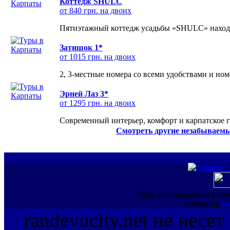
Коттедж SHULC
от 840 грн. на двоих
Пятиэтажный коттедж усадьбы «SHULC» находит
Затишок 1*
от 1015 грн. на двоих
2, 3-местные номера со всеми удобствами и но
Эрней Лаз 3*
от 1295 грн. на двоих
Современный интерьер, комфорт и карпатское г
Смотреть другие незабываемы
При использовании инфо
ссылка на
ww
randevucity.net не несе