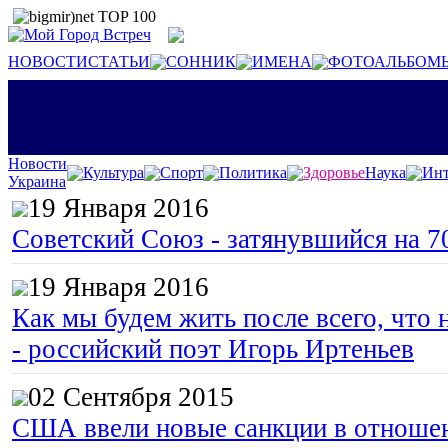
НОВОСТИ
СТАТЬИ
СОННИК
ИМЕНА
ФОТОАЛЬБОМ
Новости
Культура
Спорт
Политика
Здоровье
Наука
Инт
Украина
19 Января 2016
Советский Союз - затянувшийся на 7
19 Января 2016
Как мы будем жить после всего, что 
- российский поэт Игорь Иртеньев
02 Сентября 2015
США ввели новые санкции в отноше