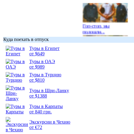
Гоп-стоп, мы
подошли...
Куда поехать в отпуск
Туры в Египет
от $649
Туры в ОАЭ
Подборка
от $989
фотопозитива 1
Туры в Турцию
от $810
Туры в Шри-Ланку
от $1388
Подборка
Туры в Карпаты
фотопозитива 2
от 840 грн.
Экскурсии в Чехию
от €72